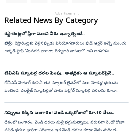
Advertisement
Related News By Category
రెస్టారెంట్లలో ఫ్రీగా మంచి నీరు ఇవ్వాల్సిందే..
హోటళ్లు, రెస్టారెంట్లకు వెళ్లినప్పుడు వినియోగదారులు ఫుడ్‌ ఆర్డర్‌ ఇచ్చే ముందు
అక్కడి స్టాఫ్‌ ‘మినరల్ వాటరా, రెగ్యులర్ వాటరా?’ అని అడగడం
చూస్తూంటాం. సాధారణంగా కస్టమర్లు సంకోచంతోనో, సమాచారం లేకనో
ఖరీదైన...
టీవీఎస్ స్కూటర్ల ధరల పెంపు.. అత్యధికం ఆ స్కూటర్‌పైనే..
టీవీఎస్ మోటార్ కంపెనీ తన స్కూటర్‌ లైనప్‌లో పలు మోడళ్ల ధరలను
పెంచింది. ఎలక్ట్రిక్ స్కూటర్లతో పాటు పెట్రోల్‌ స్కూటర్ల ధరలను కూడా
సవరించింది. కొన్ని వేరియంట్లపై గరిష్ఠంగా రూ.11,000 వరకు ధర పెరిగినట్లు
తె...
నిప్పులు కక్కిన బంగారం! వెండి ఒక్కరోజులో రూ.10 వేలు..
దేశంలో బంగారం, వెండి ధరలు మళ్లీ భగ్గుమన్నాయి. వరుసగా రెండో రోజూ
పసిడి ధరలు భారీగా ఎగిశాయి. ఇక వెండి ధరలు కూడా నేడు మరింత