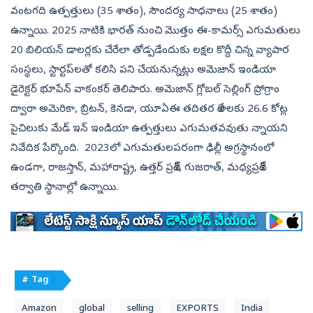
వంటగది ఉత్పత్తులు (35 శాతం), సౌందర్య సాధనాలు (25 శాతం)
ఉన్నాయి. 2025 నాటికి భారత్‌ నుంచి మొత్తం ఈ-కామర్స్‌ ఎగుమతులు
20 బిలియన్‌ డాలర్లకు చేరేలా తోడ్పడేందుకు లక్షల కొద్దీ చిన్న వ్యాపార
సంస్థలు, స్టార్టప్‌లతో కలిసి పని చేయనున్నట్లు అమెజాన్‌ ఇండియా
డైరెక్టర్‌ భూపేన్‌ వాకంకర్‌ తెలిపారు. అమెజాన్‌ గ్లోబల్‌ సెల్లింగ్‌ ప్రోగ్రాం
ద్వారా అమెరికా, బ్రిటన్, కెనడా, యూఏఈ తదితర దేశాలకు 26.6 కోట్ల
పైచిలుకు మేడ్‌ ఇన్‌ ఇండియా ఉత్పత్తులు ఎగుమతవవుతు న్నాయని
నివేదిక పేర్కొంది. 2023లో ఎగుమతులపరంగా ఢిల్లీ అగ్రస్థానంలో
ఉండగా, రాజస్తాన్, మహారాష్ట్ర, ఉత్తర్‌ ప్రదేశ్, గుజరాత్, మధ్యప్రదేశ్‌
తర్వాతి స్థానాల్లో ఉన్నాయి.
# Tag
Amazon
global
selling
EXPORTS
India