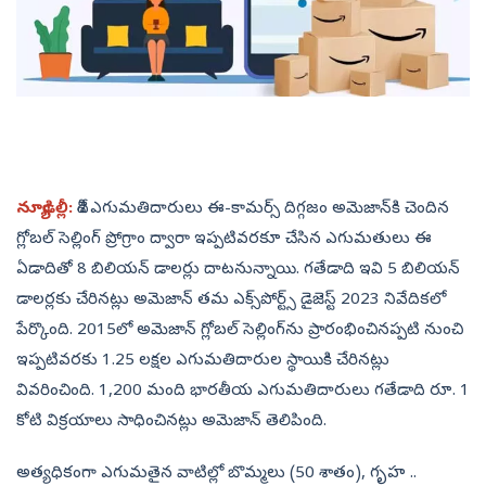
న్యూఢిల్లీ:
దేశీ ఎగుమతిదారులు ఈ-కామర్స్‌ దిగ్గజం అమెజాన్‌కి చెందిన
గ్లోబల్‌ సెల్లింగ్‌ ప్రోగ్రాం ద్వారా ఇప్పటివరకూ చేసిన ఎగుమతులు ఈ
ఏడాదితో 8 బిలియన్‌ డాలర్లు దాటనున్నాయి. గతేడాది ఇవి 5 బిలియన్‌
డాలర్లకు చేరినట్లు అమెజాన్‌ తమ ఎక్స్‌పోర్ట్స్‌ డైజెస్ట్‌ 2023 నివేదికలో
పేర్కొంది. 2015లో అమెజాన్‌ గ్లోబల్‌ సెల్లింగ్‌ను ప్రారంభించినప్పటి నుంచి
ఇప్పటివరకు 1.25 లక్షల ఎగుమతిదారుల స్థాయికి చేరినట్లు
వివరించింది. 1,200 మంది భారతీయ ఎగుమతిదారులు గతేడాది రూ. 1
కోటి విక్రయాలు సాధించినట్లు అమెజాన్‌ తెలిపింది.
అత్యధికంగా ఎగుమతైన వాటిల్లో బొమ్మలు (50 శాతం), గృహ ..