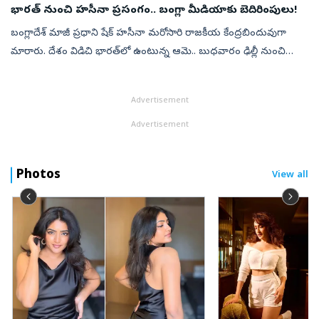
భారత్‌ నుంచి హసీనా ప్రసంగం.. బంగ్లా మీడియాకు బెదిరింపులు!
బంగ్లాదేశ్‌ మాజీ ప్రధాని షేక్‌ హసీనా మరోసారి రాజకీయ కేంద్రబిందువుగా
మారారు. దేశం విడిచి భారత్‌లో ఉంటున్న ఆమె.. బుధవారం ఢిల్లీ నుంచి
వర్చువల్‌గా ప్రసంగించనున్న నేపథ్యంలో బంగ్లాదేశ్‌ ప్రభుత్వం కీలక ఆదేశ...
Advertisement
Advertisement
Photos
View all