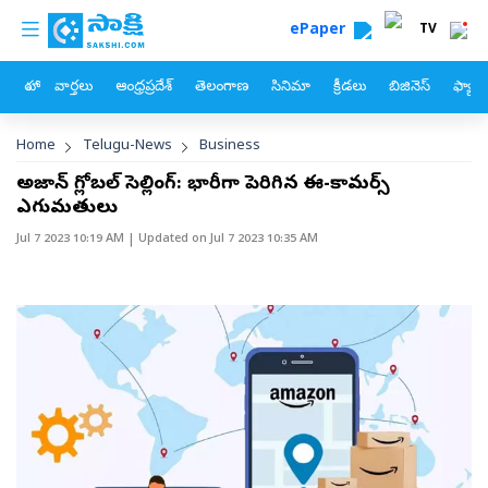
custom menu
Skip to main content
ePaper
TV
హోం
వార్తలు
ఆంధ్రప్రదేశ్
తెలంగాణ
సినిమా
క్రీడలు
బిజినెస్
ఫ్యామ
Breadcrumb
Home
Telugu-News
Business
అమెజాన్‌ గ్లోబల్‌ సెల్లింగ్‌: భారీగా పెరిగిన ఈ-కామర్స్‌
ఎగుమతులు
Jul 7 2023 10:19 AM
| Updated on
Jul 7 2023 10:35 AM