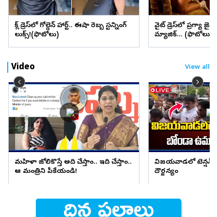
బ్లాక్ డ్రెస్‌లో గోల్డెన్ హార్ట్.. ఈషా రెబ్బ స్టన్నింగ్
వైట్ డ్రెస్‌లో ప్రగ్యా జైస
లుక్స్!(ఫొటోలు)
మ్యాజిక్... (ఫొటోలు)
Video
View all
మహిళా జోలికొస్తే అది చేస్తాం.. ఇది చేస్తాం..
విజయవాడలో టెన్షన్ ట
ఆ మంత్రిని పీకేయండి!
దౌర్జన్యం