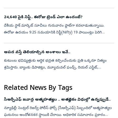
పెరిగాయి. దీంతో బంగారం, వెండి కొనేవాళ్లకు ఈరోజు ​కూడా భారీ నిరాశ
తప్పలేదు. దేశ...
24,640 పైకి నిఫ్టీ.. ఈరోజు ట్రెండ్ ఎలా ఉందంటే?
దేశీయ స్టాక్‌ మార్కెట్‌ సూచీలు గురువారం ఫ్లాట్‌గా కదలాడుతున్నాయి.
ఈరోజు ఉదయం 9:25 సమయానికి నిఫ్టీ(Nifty) 19 పాయింట్లు పెరిగి
24,645 వద్దకు చేరింది. సెన్సెక్స్‌(Sensex) 195 పాయింట్లు పుంజుకొని
78,774 వ...
ఆపద వస్తే తెలియాల్సిన అంశాలు ఇవే..
కుటుంబ భవిష్యత్తుకు ఆర్థిక భద్రత కల్పించేందుకు ప్రతి ఒక్కరూ నిత్యం
శ్రమిస్తారు. బ్యాంకు డిపాజిట్లు, మ్యూచువల్ ఫండ్స్, రియల్ ఎస్టేట్,
ఇన్సూరెన్స్ పాలసీలు, స్టాక్స్ రూపంలో రకరకాల పెట్టుబడులు
పెడుతుంటారు...
Related News By Tags
సీఆర్పీఎఫ్ జవాన్ల ఆత్మహత్యలు .. అత్యధికం విధుల్లో ఉన్నప్పుడే..
న్యూఢిల్లీ: సెంట్రల్ రిజర్వ్ పోలీస్ ఫోర్స్ (సీఆర్పీఎఫ్) సిబ్బందిలో ఆత్మహత్యల
ఘటనలు ఆందోళనకర స్థాయికి చేరాయి. అధికారిక సమాచారం ప్రకారం