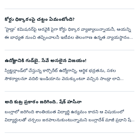
2025లో సీఆర్పీఎఫ్ సిబ్బందిలో ఆత్మహత్యల సంఖ్య గత ఐదేళ్లలో
అత్యధికంగ...
కోర్టు ధిక్కారంపై చట్టం ఏమంటోంది?
‘హైడ్రా’ కమిషనర్‌పై అరవైకి పైగా కోర్టు ధిక్కార వ్యాజ్యాలున్నాయనీ, ఆయన్ని
ఈ బాధ్యత నుంచి తప్పించాలనీ ఇటీవల తెలంగాణ ఉన్నత న్యాయస్థానం
రాష్ట్ర ప్రభుత్వానికి ఆదేశాలిచ్చింది. ప్రజాస్వామ్య వ్యవస్థలో ‘అధికార...
ఉద్యోగానికి గుడ్‌బై.. సేవే అసలైన విజయం!
స్విట్జర్లాండ్‌లో చేస్తున్న కార్పొరేట్‌ ఉద్యోగాన్ని, ఆర్థిక భద్రతను, సకల
సౌకర్యాలనూ వదిలి ఇండియాను వెదుక్కుంటూ వచ్చిన సాండ్రా లావి
గోజ్కోవిచ్‌ ఇక్కడ ఎన్నో సేవాకార్యక్రమాలు చేపడుతోంది. ‘ఇండియాలో నేను
ఇ...
అది కుట్ర ప్రకారం జరిగింది.. షేక్‌ హసీనా
బంగ్లాలో జరిగింది శాంతియుత విద్యార్థి ఉద్యమం కాదని ఆ విషయంలో
విద్యార్థులతో చర్చలు జరపాలనుకుంటున్నామని బంగ్లాదేశ్ మాజీ ప్రధాని షేక్
హసీనా తెలిపారు. నిరసనల పేరుతో ఉగ్రవాదులు క్రిమినల్స్‌ రిలీజ్‌
అయ్యారన...