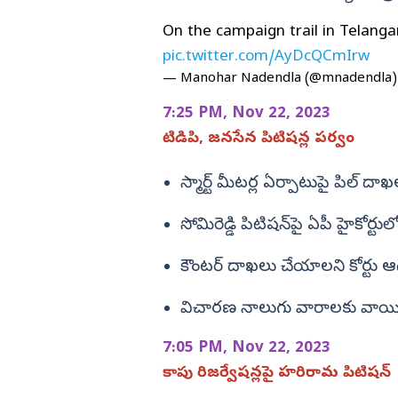
విజయనగరం
On the campaign trail in Telanga
pic.twitter.com/AyDcQCmIrw
పార్వతీపురం మన
— Manohar Nadendla (@mnadendla
పశ్చిమ గోదావర
7:25 PM, Nov 22, 2023
ఏలూరు
టిడిపి, జనసేన పిటిషన్ల పర్వం
వైఎస్సార్
అన్నమయ్య
స్మార్ట్ మీటర్ల ఏర్పాటుపై పిల్ దా
సోమిరెడ్డి పిటిషన్‌పై ఏపీ హైకోర్ట
కౌంటర్ దాఖలు చేయాలని కోర్టు ఆ
విచారణ నాలుగు వారాలకు వాయ
7:05 PM, Nov 22, 2023
కాపు రిజర్వేషన్లపై హరిరామ పిటిషన్‌