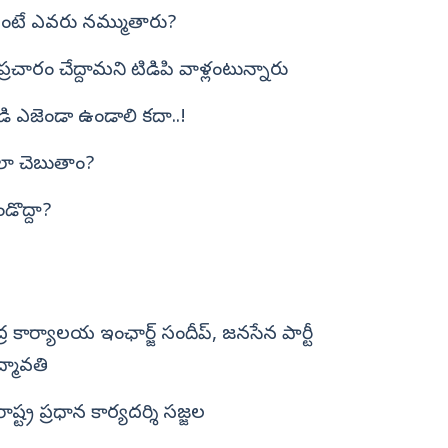
 అంటే ఎవరు నమ్ముతారు?
చారం చేద్దామని టిడిపి వాళ్లంటున్నారు
డి ఎజెండా ఉండాలి కదా..!
ెలా చెబుతాం?
డొద్దా?
్ర కార్యాలయ ఇంఛార్జ్ సందీప్, జనసేన పార్టీ
్మావతి
ష్ట్ర ప్రధాన కార్యదర్శి సజ్జల