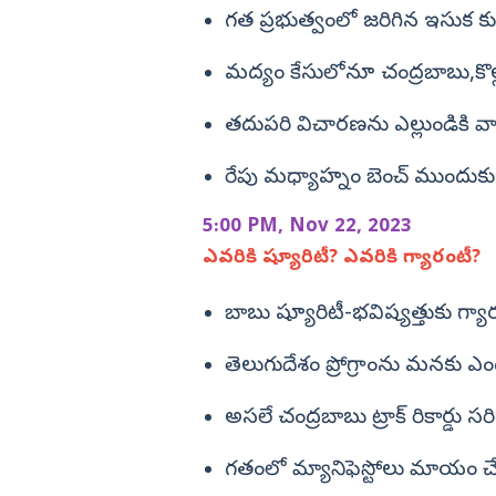
గత ప్రభుత్వంలో జరిగిన ఇసుక కు
మద్యం కేసులోనూ చంద్రబాబు,కొల్ల
తదుపరి విచారణను ఎల్లుండికి వా
రేపు మధ్యాహ్నం బెంచ్‌ ముందుకు 
5:00 PM, Nov 22, 2023
ఎవరికి ష్యూరిటీ? ఎవరికి గ్యారంటీ?
బాబు ష్యూరిటీ-భవిష్యత్తుకు గ్
తెలుగుదేశం ప్రోగ్రాంను మనకు 
అసలే చంద్రబాబు ట్రాక్‌ రికార్డు సరి
గతంలో మ్యానిఫెస్టోలు మాయం చేస