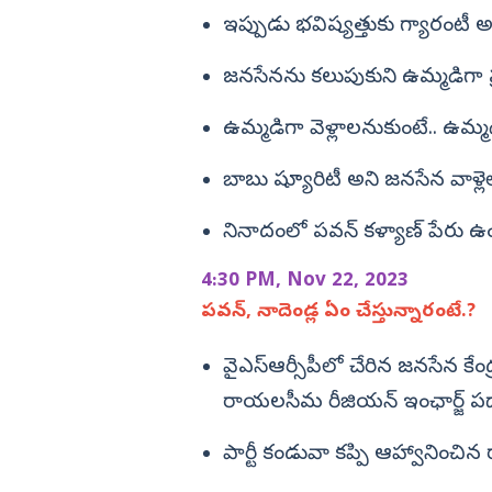
ఇప్పుడు భవిష్యత్తుకు గ్యారంటీ
జనసేనను కలుపుకుని ఉమ్మడిగా ప్ర
ఉమ్మడిగా వెళ్లాలనుకుంటే.. ఉమ్మ
బాబు ష్యూరిటీ అని జనసేన వాళ్ల
నినాదంలో పవన్‌ కళ్యాణ్‌ పేరు ఉం
4:30 PM, Nov 22, 2023
పవన్‌, నాదెండ్ల ఏం చేస్తున్నారంటే.?
వైఎస్ఆర్సీపీలో చేరిన జనసేన కేంద
రాయలసీమ రీజియన్ ఇంఛార్జ్ పద
పార్టీ కండువా కప్పి ఆహ్వానించిన రా