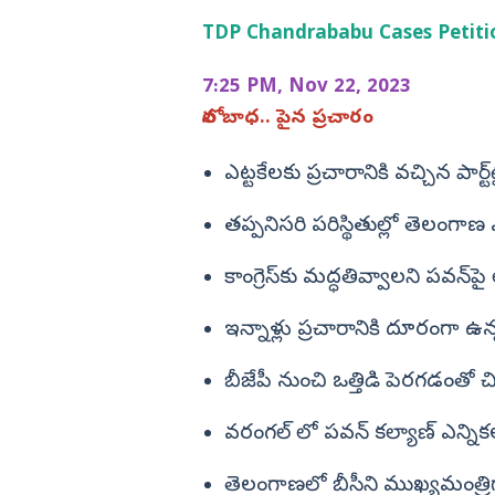
డా. బి ఆర్‌ అం
వేల్ కావడి ఉత్సవం
'కనకరాజు'తో హ్యాట్రిక్ కొట్టిన రితికా
ఎడ్యుకేషన్
TDP Chandrababu Cases Petitio
గుంటూరు
నాయక్ (ఫొటోలు)
కర్ణాటక
బాపట్ల
7:25 PM, Nov 22, 2023
తమిళనాడు
పల్నాడు
లోన బాధ.. పైన ప్రచారం
ఢిల్లీ
కృష్ణా
ఎట్టకేలకు ప్రచారానికి వచ్చిన పార్ట
మహారాష్ట్ర
ఎన్టీఆర్
ఒడిశా
తప్పనిసరి పరిస్థితుల్లో తెలంగాణ 
కర్నూలు
నంద్యాల
కాంగ్రెస్‌కు మద్ధతివ్వాలని పవన్‌ప
ప్రకాశం
ఇన్నాళ్లు ప్రచారానికి దూరంగా ఉన్
శ్రీపొట్టి శ్రీరా
బీజేపీ నుంచి ఒత్తిడి పెరగడంతో చి
శ్రీకాకుళం
విశాఖపట్నం
వరంగల్ లో పవన్ కల్యాణ్ ఎన్నిక
అనకాపల్లి
లనం.. 3 కారుతో
కొరియన్ కనకరాజు హిట్టా? ఫట్టా?
తెలంగాణలో బీసీని ముఖ్యమంత్రి
అల్లూరి సీతా