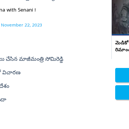
సంచలన నిజాలు..!
నిజామాబాద్
na with Senani !
్యం
కామారెడ్డి
)
November 22, 2023
ి
రంగారెడ్డి
వికారాబాద్
మెడికో
వరంగల్
రిమాం
హన్మకొండ
ఖలు చేసిన మాజీమంత్రి సోమిరెడ్డి
జనగాం
ులో విచారణ
జయశంకర్
దేశం
మహబూబాబాద్
ములుగు
ిదా