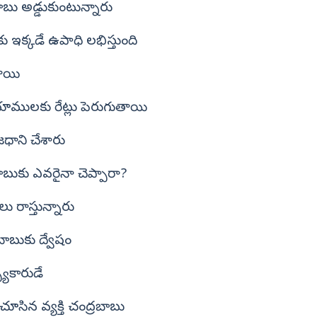
బాబు అడ్డుకుంటున్నారు
ఇక్కడే ఉపాధి లభిస్తుంది
తాయి
ూములకు రేట్లు పెరుగుతాయి
ధాని చేశారు
బాబుకు ఎవరైనా చెప్పారా?
ు రాస్తున్నారు
ాబుకు ద్వేషం
్యకారుడే
సిన వ్యక్తి చంద్రబాబు