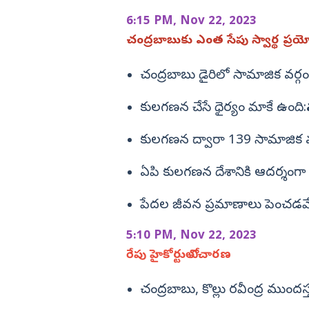
6:15 PM, Nov 22, 2023
చంద్రబాబుకు ఎంత సేపు స్వార్థ ప్ర
చంద్రబాబు డైరిలో సామాజిక వర్
కులగణన చేసే ధైర్యం మాకే ఉంది:
కులగణన ద్వారా 139 సామాజిక వ
ఏపి కులగణన దేశానికి ఆదర్శంగా 
పేదల జీవన ప్రమాణాలు పెంచడమే
5:10 PM, Nov 22, 2023
రేపు హైకోర్టులో విచారణ
చంద్రబాబు, కొల్లు రవీంద్ర ముందస