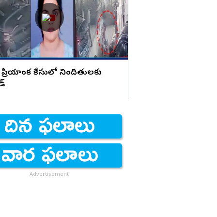
హెచ్చరిక
 ప్రియాంక కేసులో నిందితులకు
డ్
Advertisement