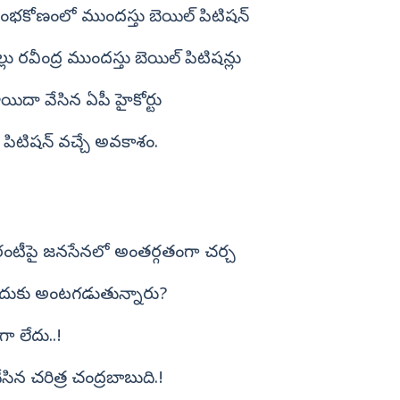
ంభకోణంలో ముందస్తు బెయిల్ పిటిషన్‌
ు రవీంద్ర ముందస్తు బెయిల్ పిటిషన్లు
యిదా వేసిన ఏపీ హైకోర్టు
పిటిషన్‌ వచ్చే అవకాశం.
యారంటీపై జనసేనలో అంతర్గతంగా చర్చ
ఎందుకు అంటగడుతున్నారు?
గా లేదు..!
ిన చరిత్ర చంద్రబాబుది.!