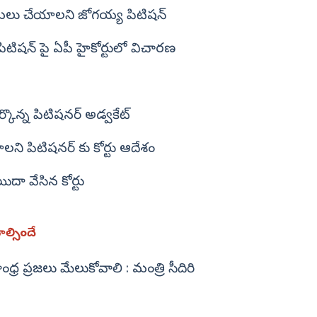
అమలు చేయాలని జోగయ్య పిటిషన్
టిషన్ పై ఏపీ హైకోర్టులో విచారణ
కొన్న పిటిషనర్ అడ్వకేట్
ాలని పిటిషనర్ కు కోర్టు ఆదేశం
ా వేసిన కోర్టు
ల్సిందే
ర ప్రజలు మేలుకోవాలి : మంత్రి సీదిరి