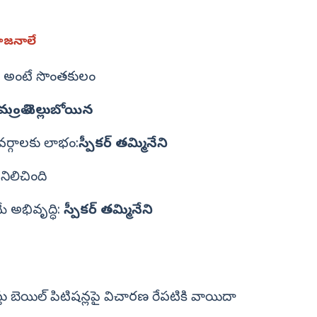
యోజనాలే
గం అంటే సొంతకులం
మంత్రి చెల్లుబోయిన
ర్గాలకు లాభం:
స్పీకర్ తమ్మినేని
నిలిచింది
 అభివృద్ధి:
స్పీకర్‌ తమ్మినేని
్తు బెయిల్ పిటిషన్లపై విచారణ రేపటికి వాయిదా