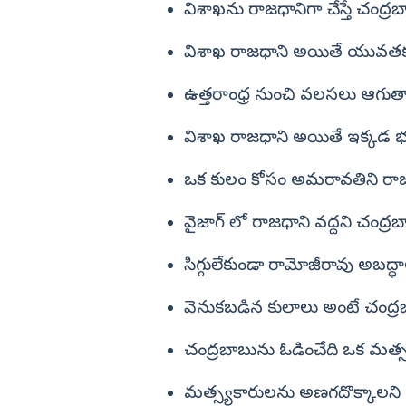
విశాఖను రాజధానిగా చేస్తే చంద్ర
విశాఖ రాజధాని అయితే యువతకు 
ఉత్తరాంధ్ర నుంచి వలసలు ఆగు
విశాఖ రాజధాని అయితే ఇక్కడ భ
ఒక కులం కోసం అమరావతిని రాజ
వైజాగ్ లో రాజధాని వద్దని చంద్ర
సిగ్గులేకుండా రామోజీరావు అబద్ధాల
వెనుకబడిన కులాలు అంటే చంద్రబ
చంద్రబాబును ఓడించేది ఒక మత్స
మత్స్యకారులను అణగదొక్కాలని చూ