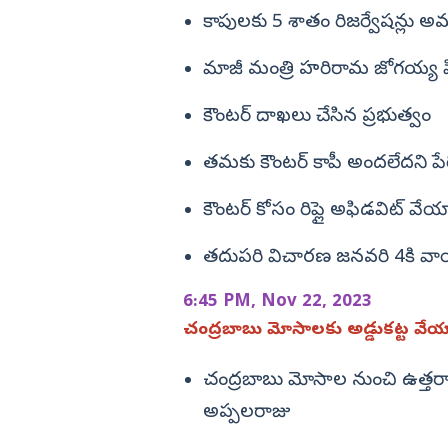
కాపులకు 5 శాతం రిజర్వేషన్లు 
మాజీ మంత్రి హరిరామ జోగయ్య పి
కౌంటర్ దాఖలు చేసిన ప్రభుత్వం
తమకు కౌంటర్ కాపీ అందలేదని పేర్
కౌంటర్ కోసం రిప్లై అఫిడవిట్ వేయ
తదుపరి విచారణ జనవరి 4కి వాయిద
6:45 PM, Nov 22, 2023
చంద్రబాబు మోసాలకు అడ్డుకట్ట వేయా
చంద్రబాబు మోసాల నుంచి ఉత్తరాంధ్
అప్పలరాజు