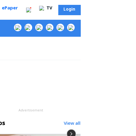
ePaper
TV
Login
‌
Advertisement
os
View all
సా?