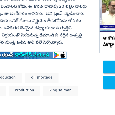
అమలు చెయ్.. అనితకు వరుదు కళ్యాణి
సూచన
పెంచాలని కోరాను. ఈ కొరత దాదాపు 20 లక్షల డాలర్లు
నిజామాబాద్
 రాజు అంగీకారం తెలిపారు’ అని ట్రంప్‌ వెల్లడించారు.
్యం
కామారెడ్డి
దుకు ఒపెక్‌ దేశాలు నిర్ణయం తీసుకోవడంతోపాటు
ి
రంగారెడ్డి
ి. ఒపెకేతర దేశమైన రష్యా కూడా ఉత్పత్తిని
వికారాబాద్
ల నిర్ణయంతో పెరగనున్న డిమాండ్‌కు సరైన ఉత్పత్తి
ఆ కోప
మంత్రి ఖలీద్‌ అల్‌ ఫలే పేర్కొన్నారు.
వరంగల్
ఢీకొట్ట
హన్మకొండ
జనగాం
జయశంకర్
మహబూబాబాద్
roduction
oil shortage
ములుగు
Production
king salman