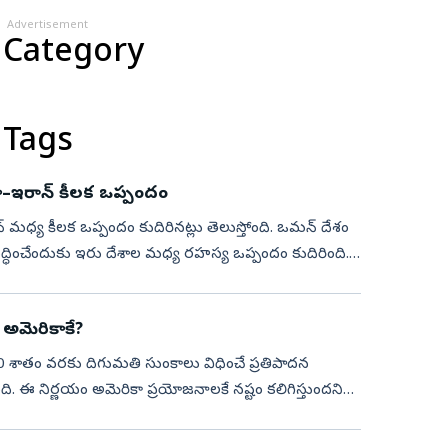
Advertisement
 Category
 Tags
ికా–ఇరాన్ కీలక ఒప్పందం
మధ్య కీలక ఒప్పందం కుదిరినట్లు తెలుస్తోంది. ఒమన్‌ దేశం
్ధించేందుకు ఇరు దేశాల మధ్య రహస్య ఒప్పందం కుదిరింది.
 అమెరికాకే?
0 శాతం వరకు దిగుమతి సుంకాలు విధించే ప్రతిపాదన
ది. ఈ నిర్ణయం అమెరికా ప్రయోజనాలకే నష్టం కలిగిస్తుందని