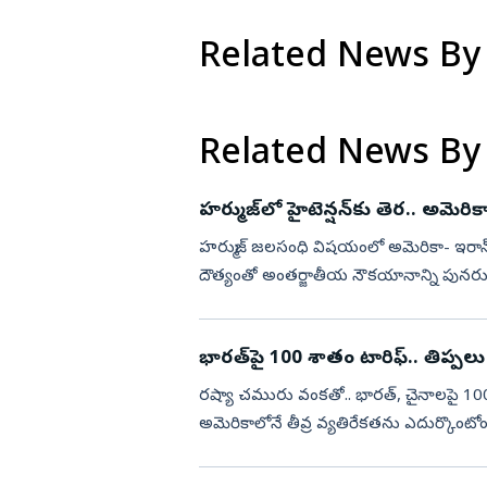
Related News By
Related News By
హర్ముజ్‌లో హైటెన్షన్‌కు తెర.. అమెర
హర్ముజ్‌ జలసంధి విషయంలో అమెరికా- ఇరాన్ 
దౌత్యంతో అంతర్జాతీయ నౌకయానాన్ని పునరుద
ఈ మేరకు శాంతి ఒప్...
భారత్‌పై 100 శాతం టారిఫ్‌.. తిప్పలు
రష్యా చమురు వంకతో.. భారత్‌, చైనాలపై 10
అమెరికాలోనే తీవ్ర వ్యతిరేకతను ఎదుర్కొంటోం
రిపబ్లికన్‌ సెనేటర్‌ ...