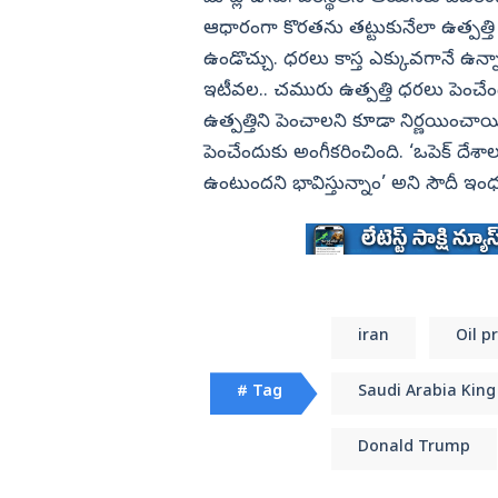
కేంద్ర మంత్రి పెమ్మసాని
ఆధారంగా కొరతను తట్టుకునేలా ఉత్పత్తి 
విజయనగరం
ఉండొచ్చు. ధరలు కాస్త ఎక్కువగానే ఉన్నా..
పార్వతీపురం మన
ఇటీవల.. చమురు ఉత్పత్తి ధరలు పెంచేం
పశ్చిమ గోదావర
ఉత్పత్తిని పెంచాలని కూడా నిర్ణయించాయ
ఏలూరు
పెంచేందుకు అంగీకరించింది. ‘ఒపెక్‌ దేశా
ఉంటుందని భావిస్తున్నాం’ అని సౌదీ ఇంధన 
వైఎస్సార్
అన్నమయ్య
iran
Oil p
# Tag
Saudi Arabia King
Donald Trump