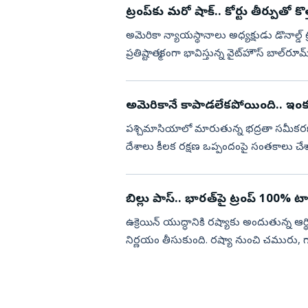
ట్రంప్‌కు మరో షాక్‌.. కోర్టు తీర్పుతో కొ
అమెరికా న్యాయస్థానాలు అధ్యక్షుడు డొనాల్డ్
ప్రతిష్టాత్మకంగా భావిస్తున్న వైట్‌హౌస్‌ బాల్‌రూ
అనుమత...
అమెరికానే కాపాడలేకపోయింది.. ఇంక ప
పశ్చిమాసియాలో మారుతున్న భద్రతా సమీకరణా
దేశాలు కీలక రక్షణ ఒప్పందంపై సంతకాలు చేశాయ
ప్రాంతంలో నెలకొ...
బిల్లు పాస్‌.. భారత్‌పై ట్రంప్‌ 100% టారి
ఉక్రెయిన్‌ యుద్ధానికి రష్యాకు అందుతున్న 
నిర్ణయం తీసుకుంది. రష్యా నుంచి చమురు, గ్యా
అధికారాన్ని అధ్య...