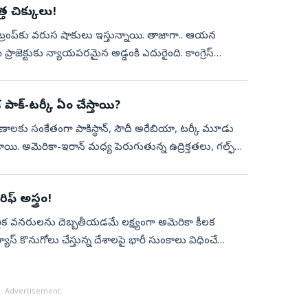
త్త చిక్కులు!
‌ ట్రంప్‌కు వరుస షాకులు ఇస్తున్నాయి. తాజాగా.. ఆయన
మ్‌ ప్రాజెక్టుకు న్యాయపరమైన అడ్డంకి ఎదురైంది. కాంగ్రెస్‌
ాక్‌-టర్కీ ఏం చేస్తాయి?
లకు సంకేతంగా పాకిస్థాన్‌, సౌదీ అరేబియా, టర్కీ మూడు
ి. అమెరికా-ఇరాన్‌ మధ్య పెరుగుతున్న ఉద్రిక్తతలు, గల్ఫ్‌
ఫ్‌ అస్త్రం!
ఆర్థిక వనరులను దెబ్బతీయడమే లక్ష్యంగా అమెరికా కీలక
స్‌ కొనుగోలు చేస్తున్న దేశాలపై భారీ సుంకాలు విధించే
Advertisement