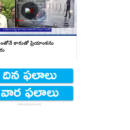
చేసినట్లు? బాబుపై బుగ్గన స
ంతోనే కారుతో ప్రియాంకను
ారు
Advertisement