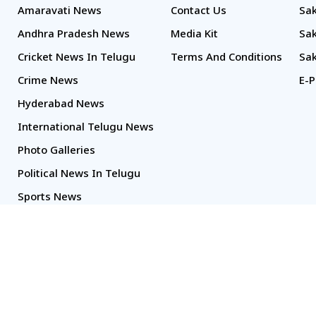
Amaravati News
Contact Us
Sak
Andhra Pradesh News
Media Kit
Sak
Cricket News In Telugu
Terms And Conditions
Sak
Crime News
E-P
Hyderabad News
International Telugu News
Photo Galleries
Political News In Telugu
Sports News
TS Politics News
Telangana News
Telugu Movie Reviews