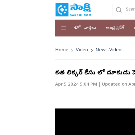
Skip to main content
custom menu
హోం
వార్తలు
ఆంధ్రప్రదేశ్
పాలిటిక్స్
ఏపీ వార్తలు
Breadcrumb
Home
Video
News-Videos
క్రైమ్
ఫ్యాక్ట్ చెక్
వార్తలు
ఎడిటోరియల్
జాతీయం
అమరావతి
సినిమా
గెస్ట్ కాలమ్
కవిత లిక్కర్ కేసు లో దూకుడు 
ఎన్‌ఆర్‌ఐ
అనంతపురం
క్రీడలు
కార్టూన్
Apr 5 2024 5:04 PM
ప్రపంచం
| Updated on
శ్రీ సత్యసాయి
Ap
బిజినెస్
సోషల్ మీడియా
సాక్షి ఒరిజినల్స్
చిత్తూరు
డింగ్ డాంగ్ 2.0
పాడ్‌కాస్ట్‌
గుడ్ న్యూస్
తిరుపతి
గరం గరం వార్తలు
దిన ఫలాలు
తూర్పు గోదావర
యూట్యూబ్ డిజిటల్
వార ఫలాలు
కాకినాడ
సాగుబడి