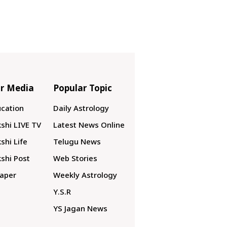
r Media
Popular Topic
cation
Daily Astrology
shi LIVE TV
Latest News Online
shi Life
Telugu News
shi Post
Web Stories
aper
Weekly Astrology
Y.S.R
YS Jagan News