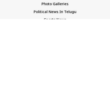
Photo Galleries
Political News In Telugu
Sports News
TS Politics News
Telangana News
Telugu Movie Reviews
Company
About Us
Contact Us
Media Kit
Terms And Conditions