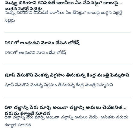
నువ్వు బిరియాని కనిపెడితే ఇరానీలు ఏం చేసినట్లు? బాబుపై
బుగ్గన సెటైర్లే సెటైర్లు
నువ్వు బిరియాని కనిపెడితే ఇరానీలు ఏం చేసినట్లు? బాబుపై బుగ్గన సెటైర్లే
సెటైర్లు
DSCలో అంధుడిని మోసం చేసిన లోకేష్
DSCలో అంధుడిని మోసం చేసిన లోకేష్
షూస్ వేసుకొని వెంకన్న విగ్రహం తీసుకున్న కేంద్ర మంత్రి పెమ్మసాని
షూస్ వేసుకొని వెంకన్న విగ్రహం తీసుకున్న కేంద్ర మంత్రి పెమ్మసాని
దిశా చట్టాన్ని పేరు మార్చి అయినా చట్టాన్ని అమలు చెయ్.. అనితకు
వరుదు కళ్యాణి సూచన
దిశా చట్టాన్ని పేరు మార్చి అయినా చట్టాన్ని అమలు చెయ్.. అనితకు వరుదు
కళ్యాణి సూచన