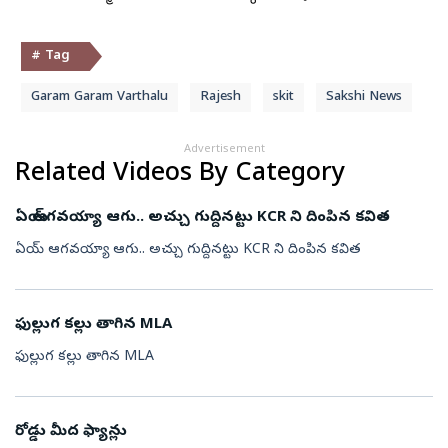
# Tag
Garam Garam Varthalu
Rajesh
skit
Sakshi News
Advertisement
Related Videos By Category
ఏయ్ ఆగవయ్యా ఆగు.. అచ్చు గుద్దినట్టు KCR ని దింపిన కవిత
ఏయ్ ఆగవయ్యా ఆగు.. అచ్చు గుద్దినట్టు KCR ని దింపిన కవిత
ఫుల్లుగ కల్లు తాగిన MLA
ఫుల్లుగ కల్లు తాగిన MLA
రోడ్డు మీద ఫ్యాన్లు