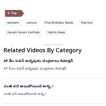
# Tag
womens
serious
Chandrababu Naidu
free bus
Garam Garam Varthalu
Sakshi News
Advertisement
Related Videos By Category
AP సీఎం పవన్ అన్నపుడు చంద్రబాబు రియాక్షన్
AP సీఎం పవన్ అన్నపుడు చంద్రబాబు రియాక్షన్
ఎంత పని అయిపోయింది అన్న..!
ఎంత పని అయిపోయింది అన్న..!