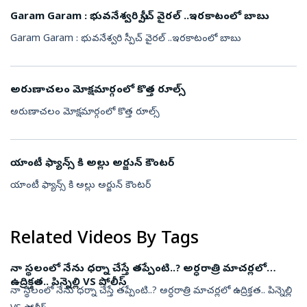
Garam Garam : భువనేశ్వరి స్పీచ్ వైరల్ ..ఇరకాటంలో బాబు
Garam Garam : భువనేశ్వరి స్పీచ్ వైరల్ ..ఇరకాటంలో బాబు
అరుణాచలం మోక్షమార్గంలో కొత్త రూల్స్
అరుణాచలం మోక్షమార్గంలో కొత్త రూల్స్
యాంటీ ఫ్యాన్స్ కి అల్లు అర్జున్ కౌంటర్
యాంటీ ఫ్యాన్స్ కి అల్లు అర్జున్ కౌంటర్
Related Videos By Tags
నా స్థలంలో నేను ధర్నా చేస్తే తప్పేంటి..? అర్ధరాత్రి మాచర్లలో
ఉద్రిక్తత.. పిన్నెల్లి VS పోలీస్
నా స్థలంలో నేను ధర్నా చేస్తే తప్పేంటి..? అర్ధరాత్రి మాచర్లలో ఉద్రిక్తత.. పిన్నెల్లి