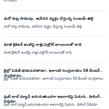
VS పోలీస్
మరో కుట్ర సాధింపు.. ఆవేదన వ్యక్తం చేస్తున్న సంజయ్ తల్లి
మరో కుట్ర సాధింపు.. ఆవేదన వ్యక్తం చేస్తున్న సంజయ్ తల్లి
మాజీ క్రికెటర్ ఇంటిపై రాళ్లు,పెట్రోల్ బాంబులతో దాడి
మాజీ క్రికెటర్ ఇంటిపై రాళ్లు,పెట్రోల్ బాంబులతో దాడి
జైల్లో పెడితే భయపడతామా.. ఇలాంటి సంప్రదాయం నీకే డేంజర్
చంద్రబాబు..
జైల్లో పెడితే భయపడతామా.. ఇలాంటి సంప్రదాయం నీకే డేంజర్ చంద్రబాబు..
ఫుట్ బాల్ మ్యాచ్ జరుగుతుండగా ఆటగాడిపై పిడుగు.. షాకింగ్
వీడియో
ఫుట్ బాల్ మ్యాచ్ జరుగుతుండగా ఆటగాడిపై పిడుగు.. షాకింగ్ వీడియో