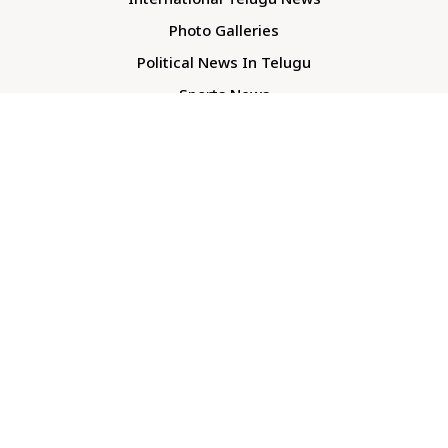
International Telugu News
Photo Galleries
Political News In Telugu
Sports News
TS Politics News
Telangana News
Telugu Movie Reviews
Company
About Us
Contact Us
Media Kit
Terms And Conditions