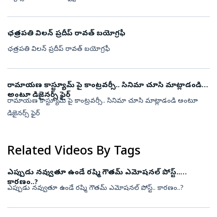
ఛత్రపతి విలన్ ప్రదీప్ రావత్ బయోగ్రఫీ
ఛత్రపతి విలన్ ప్రదీప్ రావత్ బయోగ్రఫీ
రామాయణ కాస్ట్యూమ్ పై కాంట్రవర్సీ.. సినిమా చూసి మాట్లాడండి
అంటూ డిజైనర్స్ ఫైర్
రామాయణ కాస్ట్యూమ్ పై కాంట్రవర్సీ.. సినిమా చూసి మాట్లాడండి అంటూ
డిజైనర్స్ ఫైర్
Related Videos By Tags
ఎప్పుడు నవ్వుతూ ఉండే రష్మి గౌతమ్ ఎమోషనల్ పోస్ట్..
కారణం..?
ఎప్పుడు నవ్వుతూ ఉండే రష్మి గౌతమ్ ఎమోషనల్ పోస్ట్.. కారణం..?