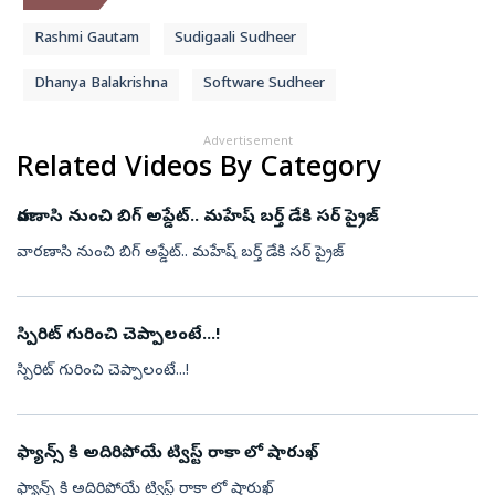
Rashmi Gautam
Sudigaali Sudheer
Dhanya Balakrishna
Software Sudheer
Advertisement
Related Videos By Category
వారణాసి నుంచి బిగ్ అప్డేట్.. మహేష్ బర్త్ డేకి సర్ ప్రైజ్
వారణాసి నుంచి బిగ్ అప్డేట్.. మహేష్ బర్త్ డేకి సర్ ప్రైజ్
స్పిరిట్ గురించి చెప్పాలంటే...!
స్పిరిట్ గురించి చెప్పాలంటే...!
ఫ్యాన్స్ కి అదిరిపోయే ట్విస్ట్ రాకా లో షారుఖ్
ఫ్యాన్స్ కి అదిరిపోయే ట్విస్ట్ రాకా లో షారుఖ్