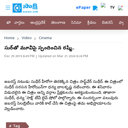
custom menu
Skip to main content
ePaper
TV
హోం
వార్తలు
ఆంధ్రప్రదేశ్
తెలంగాణ
సినిమా
క్రీడలు
బిజినెస్
ఫ్యామ
Breadcrumb
Home
Video
Cinema
సుధీర్‌తో మూవీపై స్పందించిన రష్మీ..
Dec 29 2019 8:49 PM
| Updated on
Mar 21 2024 8:24 PM
జబర్దస్త్‌ నటుడు సుధీర్‌ హీరోగా తెరకెక్కిన చిత్రం సాఫ్ట్‌వేర్‌ సుధీర్‌. ఈ చిత్రంలో
సుధీర్‌ సరసన హీరోయిన్‌గా ధన్య బాలకృష్ణ నటించారు. ఈ శనివారం
విడుదలైన ఈ చిత్రం అన్ని వర్గాల ప్రేక్షకులను ఆకట్టుకుంటుంది. తాజాగా
సుధీర్‌, ధన్య ‘సాక్షి’ టీవీ లైవ్‌ షోలో పాల్గొన్నారు. ఈ సందర్భంగా పలువురు
జబర్దస్త్‌ సెలబ్రిటీలు వారికి కాల్‌ చేసి ఈ చిత్రంపై తమ అభిప్రాయాలను
వెల్లడించారు.
# Tag