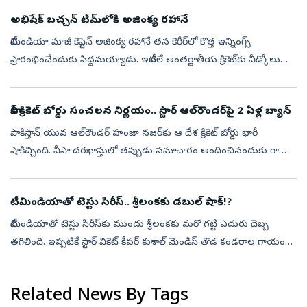
అభిషేక్ బచ్చన్ టీమ్‌లోకి అజింక్య రహానే
టీమిండియా మాజీ కెప్టెన్ అజింక్య రహానే తన కెరీర్‌లో కొత్త ఇన్నింగ్స్
ప్రారంభించేందుకు సిద్దమయ్యాడు. ఇటీవలే అంతర్జాతీయ క్రికెట్‌కు వీడ్కోలు
పలికిన రహానే మరో కీలక నిర్ణయం తీసుకున్నాడు. యూరోపియన్ టీ20 ప్ర...
పాక్‌ క్రికెట్‌ బోర్డు సంచలన నిర్ణయం.. స్టార్ ఆల్‌రౌండర్‌పై 2 ఏళ్ల బ్యాన్
పాకిస్తాన్ యువ ఆల్‌రౌండ‌ర్ హంజా నజర్‌కు ఆ దేశ క్రికెట్ బోర్డు భారీ
షాకిచ్చింది. వీసా దరఖాస్తులో తప్పుడు సమాచారం అందించినందుకు గాను
నజర్‌పై రెండేళ్ల నిషేధాన్ని పీసీబీ విధించింది. అంతేకాకుండా 1 మిలియన్ ...
టీమిండియాతో టెస్టు సిరీస్‌.. శ్రీలంకకు డబుల్‌ షాక్‌!?
టీమిండియాతో టెస్టు సిరీస్‌కు ముందు శ్రీలంక‌కు మ‌రో గ‌ట్టి ఎదురు దెబ్బ
త‌గిలింది. ఇప్ప‌టికే స్టార్ వికెట్ కీప‌ర్ కుశాల్ మెండిస్ తొడ కండ‌రాల గాయం
కార‌ణంగా భార‌త్‌తో టెస్టు సిరీస్ నుంచి వైదొల‌గే ప‌రిస్థి...
Related News By Tags