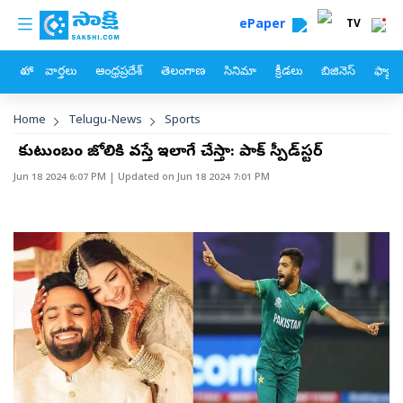
custom menu
Skip to main content
ePaper
TV
హోం
వార్తలు
ఆంధ్రప్రదేశ్
తెలంగాణ
సినిమా
క్రీడలు
బిజినెస్
ఫ్యామ
Breadcrumb
Home
Telugu-News
Sports
నా కుటుంబం జోలికి వస్తే ఇలాగే చేస్తా: పాక్‌ స్పీడ్‌స్టర్‌
Jun 18 2024 6:07 PM
| Updated on
Jun 18 2024 7:01 PM