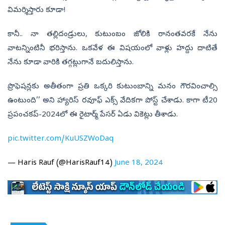
విమర్శిస్తారు కూడా!
కానీ.. నా తల్లిదండ్రులు, కుటుంబం జోలికి రానంతవరకే నేను
వాటన్నింటినీ భరిస్తాను. ఒకవేళ ఈ విషయంలో వాళ్లు హద్దు దాటితే
నేను కూడా వారికి తగ్గట్లుగానే బదులిస్తాను.
ప్రొఫెషన్లకు అతీతంగా ప్రతి ఒక్కరి కుటుంబాన్ని మనం గౌరవించాల్సి
ఉంటుంది’’ అని హ్యారిస్‌ రవూఫ్‌ ఎక్స్‌ వేదికగా పోస్ట్‌ చేశాడు. కాగా టీ20
ప్రపంచకప్‌-2024లో ఈ రైటార్మ్‌ పేసర్‌ ఏడు వికెట్లు తీశాడు.
pic.twitter.com/KuUSZWoDaq
— Haris Rauf (@HarisRauf14)
June 18, 2024