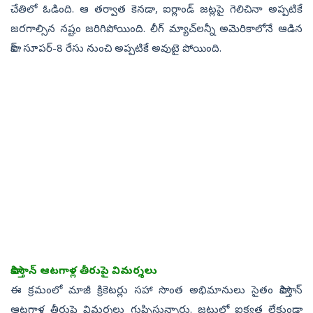
చేతిలో ఓడింది. ఆ తర్వాత కెనడా, ఐర్లాండ్‌ జట్లపై గెలిచినా అప్పటికే
జరగాల్సిన నష్టం జరిగిపోయింది. లీగ్‌ మ్యాచ్‌లన్నీ అమెరికాలోనే ఆడిన
పాక్‌.. సూపర్‌-8 రేసు నుంచి అప్పటికే అవుటై పోయింది.
పాకిస్తాన్‌ ఆటగాళ్ల తీరుపై విమర్శలు
ఈ క్రమంలో మాజీ క్రికెటర్లు సహా సొంత అభిమానులు సైతం పాకిస్తాన్‌
ఆటగాళ్ల తీరుపై విమర్శలు గుప్పిస్తున్నారు. జట్టులో ఐక్యత లేకుండా