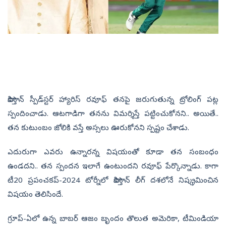
పాకిస్తాన్‌ స్పీడ్‌స్టర్‌​ హ్యారిస్‌ రవూఫ్‌ తనపై జరుగుతున్న ట్రోలింగ్‌ పట్ల
స్పందించాడు. ఆటగాడిగా తనను విమర్శిస్తే పట్టించుకోనని.. అయితే..
తన కుటుంబం జోలికి వస్తే అస్సలు ఊరుకోనని స్పష్టం చేశాడు.
ఎదురుగా ఎవరు ఉన్నారన్న విషయంతో కూడా తన సంబంధం
ఉండదని.. తన స్పందన ఇలాగే ఉంటుందని రవూఫ్‌ పేర్కొన్నాడు. కాగా
టీ20 ప్రపంచకప్‌-2024 టోర్నీలో పాకిస్తాన్‌ లీగ్‌ దశలోనే నిష్క్రమించిన
విషయం తెలిసిందే.
గ్రూప్‌-ఏలో ఉన్న బాబర్‌ ఆజం బృందం తొలుత అమెరికా, టీమిండియా