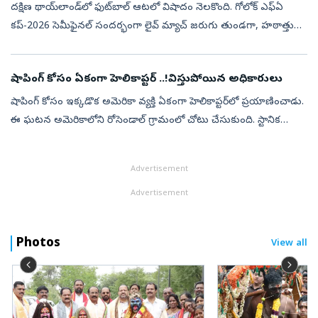
ద‌క్షిణ థాయ్‌లాండ్‌లో ఫుట్‌బాల్ ఆట‌లో విషాదం నెల‌కొంది. గోలోక్ ఎఫ్ఏ
క‌ప్-2026 సెమీఫైన‌ల్ సంద‌ర్భంగా లైవ్ మ్యాచ్ జ‌రుగు తుండ‌గా, హ‌ఠాత్తుగా
మైదానంలో పిడుగు ప‌డింది. ఈ విషాద‌క‌ర ఘ‌ట‌న‌లో 24 ఏళ్ల ఫుట్‌బా...
షాపింగ్‌ కోసం ఏకంగా హెలికాప్టర్‌ ..!విస్తుపోయిన అధికారులు
షాపింగ్‌ కోసం ఇక్కడొక అమెరికా వ్యక్తి ఏకంగా హెలికాప్టర్‌లో ప్రయాణించాడు.
ఈ ఘటన అమెరికాలోని రోసెండాల్‌ గ్రామంలో చోటు చేసుకుంది. స్టానిక
అవుట్‌ డోర్‌ సామాగ్రి దుకాణమైన 'కాబెలాస్'కు వెళ్లేందుకు విస్కాన్స...
Advertisement
Advertisement
Photos
View all