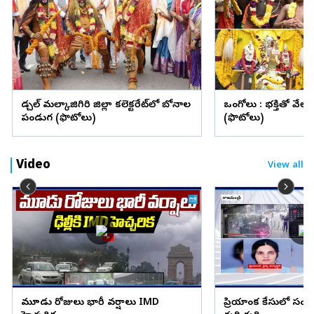
మేడ్చల్ మల్కాజిగిరి జిల్లా కలెక్టరేట్‌లో బోనాల
ఒంగోలు : భక్తితో వేల
పండుగ (ఫొటోలు)
(ఫొటోలు)
Video
View all
మూడు రోజులు భారీ వర్షాలు IMD
ప్రియాంక కేసులో సంచలనం.