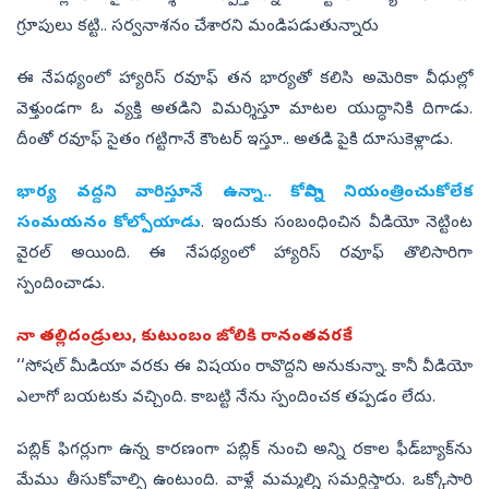
గ్రూపులు కట్టి.. సర్వనాశనం చేశారని మండిపడుతున్నారు
ఈ నేపథ్యంలో హ్యారిస్‌ రవూఫ్‌ తన భార్యతో కలిసి అమెరికా వీధుల్లో
వెళ్తుండగా ఓ వ్యక్తి అతడిని విమర్శిస్తూ మాటల యుద్ధానికి దిగాడు.
దీంతో రవూఫ్‌ సైతం గట్టిగానే కౌంటర్‌ ఇస్తూ.. అతడి పైకి దూసుకెళ్లాడు.
భార్య వద్దని వారిస్తూనే ఉన్నా.. కోపాన్ని నియంత్రించుకోలేక
సంమయనం కోల్పోయాడు
. ఇందుకు సంబంధించిన వీడియో నెట్టింట
వైరల్‌ అయింది. ఈ నేపథ్యంలో హ్యారిస్‌ రవూఫ్‌ తొలిసారిగా
స్పందించాడు.
నా తల్లిదండ్రులు, కుటుంబం జోలికి రానంతవరకే
‘‘సోషల్‌ మీడియా వరకు ఈ విషయం రావొద్దని అనుకున్నా. కానీ వీడియో
ఎలాగో బయటకు వచ్చింది. కాబట్టి నేను స్పందించక తప్పడం లేదు.
పబ్లిక్‌ ఫిగర్లుగా ఉన్న కారణంగా పబ్లిక్‌ నుంచి అన్ని రకాల ఫీడ్‌బ్యాక్‌ను
మేము తీసుకోవాల్సి ఉంటుంది. వాళ్లే మమ్మల్ని సమర్థిస్తారు. ఒక్కోసారి