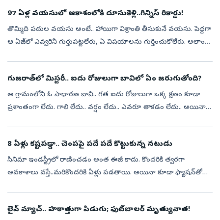
97 ఏళ్ల వయసులో ఆకాశంలోకి దూసుకెళ్లి..గిన్నిస్‌ రికార్డు!
తొమ్మిది పదుల వయసు అంటే.. హాయిగా విశ్రాంతి తీసుకునే వయసు. పెద్దగా
ఆ ఏజ్‌లో ఎవ్వరినీ గుర్తుపట్టలేరు, ఏ విషయాలను గుర్తించుకోలేరు. అలాంటి
వయసులో అసామాన్యమైన సాహస కృత్యాలు అంటే..వామ్మో అనిపిస్తుంది.
యువత ...
గుజరాత్‌లో మిస్టరీ.. ఐదు రోజులుగా బావిలో ఏం జరుగుతోంది?
ఆ గ్రామంలోని ఓ సాధారణ బావి.. గత ఐదు రోజులుగా ఒక్క క్షణం కూడా
ప్రశాంతంగా లేదు. గాలి లేదు.. వర్షం లేదు.. ఎవరూ తాకడం లేదు.. అయినా
బావిలోని నీరు సముద్రంలా అలలు ఎగురేస్తూనే ఉంది. ఈ వింతను చూసిన
గ్రామస్థులు...
8 ఏళ్లు కష్టపడ్డా.. చెంపపై పదే పదే కొట్టుకున్న నటుడు
సినిమా ఇండస్ట్రీలో రాణించడం అంత ఈజీ కాదు. కొందరికి త్వరగా
అవకాశాలు వస్తే..మరికొందరికి ఏళ్లు పడతాయి. అయినా కూడా ఫ్యాషన్‌తో
కొంతమంది చిత్రపరిశ్రమను వదిలిపెట్టి రారు. తమ టాలెంట్‌ని
నిరూపించుకునేందుకు ఒక్...
లైవ్ మ్యాచ్‌.. హఠాత్తుగా పిడుగు; ఫుట్‌బాల‌ర్‌ మృత్యువాత!