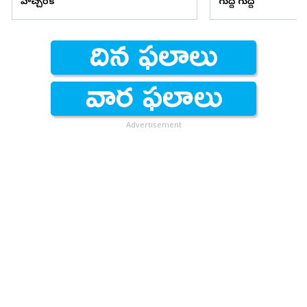
హెచ్చరిక
గుద్ది గుద్ది
Advertisement