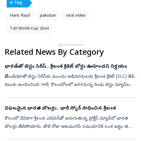
# Tag
Haris Rauf
paksitan
viral video
T20 World Cup 2024
Advertisement
Related News By Category
భార‌త్‌తో టెస్టు సిరీస్‌.. శ్రీలంక క్రికెట్ బోర్డు ఊహించ‌ని నిర్ణ‌యం
టీమిండియాతో టెస్టు సిరీస్‌కు ముందు అభిమానులకు శ్రీలంక క్రికెట్ (SLC) తీపి
కబురు అందించింది. గాలే, కొలంబోల‌లో జ‌ర‌గ‌నున్న రెండు టెస్టు మ్యాచ్‌ల‌ను
వీక్షించేందుకు ప్రేక్షకులకు ఉచిత ప్రవేశం కల్పిస్తున్...
విఫలమైన భారత బౌలర్లు.. భారీ స్కోర్‌ సాధించిన శ్రీలంక
కొలంబో వేదికగా శ్రీలంక ఎలెవన్‌తో జరుగుతున్న ప్రాక్టీస్ మ్యాచ్‌లో భారత
బౌలర్లు తేలిపోయారు. తొలి రోజు ఆటముగిసే సమయానికి లంక జట్టు తమ
మొదటి ఇన్నింగ్స్‌లో 8 వికెట్ల నష్టానికి 363 పరుగుల భారీ స్కోర్ సాధించ...