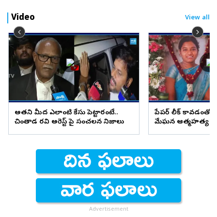
Video
View all
అతని మీద ఎలాంటి కేసు పెట్టారంటే..
పేపర్ లీక్ కావడంతో మ
చింతాడ రవి అరెస్ట్ పై సంచలన నిజాలు
మేఘన ఆత్మహత్య
Advertisement