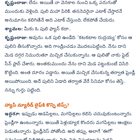
కృష్ణంరాజు:
లేదు. అయితే నా వెనకాల నుంచి ఒక్క పరుగుతో
ముందుకు వెళ్లింది. పులి మహా పిరికి. తననెవరైనా ఎటాక్‌ చేస్తారనే
అనుమానం కలిగితేనే అది ఎటాక్‌ చేస్తుంది. లేకపోతే చేయదు.
శ్యామల:
మీకు ఓ పులి ఫ్యాన్‌ కదా..
కృష్ణంరాజు:
అవును. ఒక పులి ఉండేది. ‘కటకటాల రుద్రయ్య’ కోసం ఆ
పులిని తీసుకొచ్చారు. అది గాండ్రించడం మొదలుపెట్టింది. నేను దాని
మెడ దగ్గర నిమురుతూ మచ్చిక చేసుకున్నాను. ఆ పులితో నాకు ఫైట్‌
సీన్‌ ప్లాన్‌ చేశారు. అంతకుముందు నేను దాని మెడ పట్టుకుంటే విసిరి
కొట్టింది. అంత దూరం పడ్డాను. అయితే మచ్చిక చేసుకున్న తర్వాత ఫ్రెండ్లీ
అయిపోయింది. అదే పులిని ఏడాది తర్వాత వేరే సినిమా కోసం తెస్తే..
నన్ను గుర్తు పట్టింది.
హ్యాపీ మ్యారీడ్‌ లైఫ్‌కి కొన్ని టిప్స్‌?
ఇద్దరూ:
ఇప్పుడు ఆడపిల్లలు, మగపిల్లలు కలిసి చదువుకుంటున్నారు.
ఫ్రెండ్లీగా ఉంటున్నారు. అయితే పెళ్లయ్యాక కొందరు మగపిల్లలు ఆంక్షలు
పెడుతున్నారు. ఫ్రెండ్లీనెస్‌ పోతోంది. అది తప్పు. అలాగే ‘ఈగో’