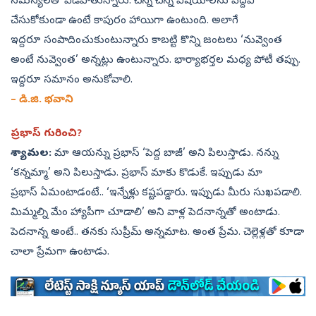
సమస్యలతో విడిపోతున్నారు. చిన్న చిన్న విషయాలను పెద్దవి
చేసుకోకుండా ఉంటే కాపురం హాయిగా ఉంటుంది. అలాగే
ఇద్దరూ సంపాదించుకుంటున్నారు కాబట్టి కొన్ని జంటలు ‘నువ్వెంత
అంటే నువ్వెంత’ అన్నట్లు ఉంటున్నారు. భార్యాభర్తల మధ్య పోటీ తప్పు.
ఇద్దరూ సమానం అనుకోవాలి.
– డి.జి. భవాని
ప్రభాస్‌ గురించి?
శ్యామల:
మా ఆయన్ను ప్రభాస్‌ ‘పెద్ద బాజీ’ అని పిలుస్తాడు. నన్ను
‘కన్నమ్మా’ అని పిలుస్తాడు. ప్రభాస్‌ మాకు కొడుకే. ఇప్పుడు మా
ప్రభాస్‌ ఏమంటాడంటే.. ‘ఇన్నేళ్లు కష్టపడ్డారు. ఇప్పుడు మీరు సుఖపడాలి.
మిమ్మల్ని మేం హ్యాపీగా చూడాలి’ అని వాళ్ల పెదనాన్నతో అంటాడు.
పెదనాన్న అంటే.. తనకు సుప్రీమ్‌ అన్నమాట. అంత ప్రేమ. చెల్లెళ్లతో కూడా
చాలా ప్రేమగా ఉంటాడు.