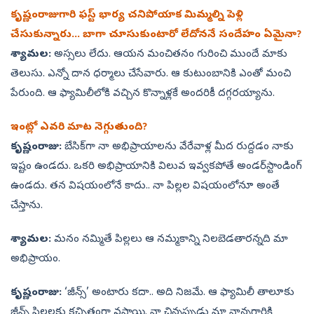
కృష్ణంరాజుగారి ఫస్ట్‌ భార్య చనిపోయాక మిమ్మల్ని పెళ్లి
చేసుకున్నారు... బాగా చూసుకుంటారో లేదోననే సందేహం ఏమైనా?
శ్యామల:
అస్సలు లేదు. ఆయన మంచితనం గురించి ముందే మాకు
తెలుసు. ఎన్నో దాన ధర్మాలు చేసేవారు. ఆ కుటుంబానికి ఎంతో మంచి
పేరుంది. ఆ ఫ్యామిలీలోకి వచ్చిన కొన్నాళ్లకే అందరికీ దగ్గరయ్యాను.
ఇంట్లో ఎవరి మాట నెగ్గుతుంది?
కృష్ణంరాజు:
బేసిక్‌గా నా అభిప్రాయాలను వేరేవాళ్ల మీద రుద్దడం నాకు
ఇష్టం ఉండదు. ఒకరి అభిప్రాయానికి విలువ ఇవ్వకపోతే అండర్‌స్టాండింగ్‌
ఉండదు. తన విషయంలోనే కాదు.. నా పిల్లల విషయంలోనూ అంతే
చేస్తాను.
శ్యామల:
మనం నమ్మితే పిల్లలు ఆ నమ్మకాన్ని నిలబెడతారన్నది మా
అభిప్రాయం.
కృష్ణంరాజు:
‘జీన్స్‌’ అంటారు కదా.. అది నిజమే. ఆ ఫ్యామిలీ తాలూకు
జీన్స్‌ పిల్లలకు కచ్చితంగా వస్తాయి. నా చిన్నప్పుడు మా నాన్నగారికి