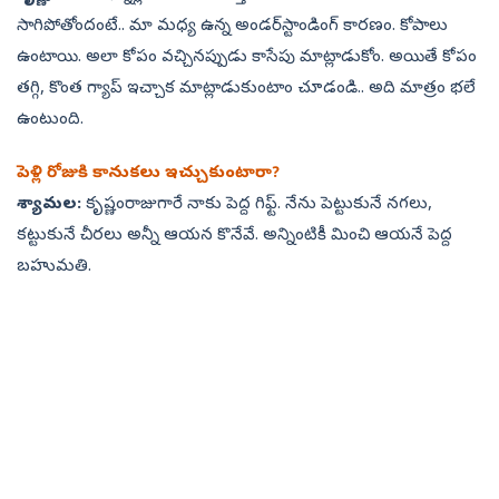
సాగిపోతోందంటే.. మా మధ్య ఉన్న అండర్‌స్టాండింగ్‌ కారణం. కోపాలు
ఉంటాయి. అలా కోపం వచ్చినప్పుడు కాసేపు మాట్లాడుకోం. అయితే కోపం
తగ్గి, కొంత గ్యాప్‌ ఇచ్చాక మాట్లాడుకుంటాం చూడండి.. అది మాత్రం భలే
ఉంటుంది.
పెళ్లి రోజుకి కానుకలు ఇచ్చుకుంటారా?
శ్యామల:
కృష్ణంరాజుగారే నాకు పెద్ద గిఫ్ట్‌. నేను పెట్టుకునే నగలు,
కట్టుకునే చీరలు అన్నీ ఆయన కొనేవే. అన్నింటికీ మించి ఆయనే పెద్ద
బహుమతి.