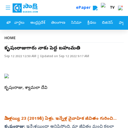
custom menu
Skip to main content
ePaper
TV
హోం
వార్తలు
ఆంధ్రప్రదేశ్
తెలంగాణ
సినిమా
క్రీడలు
బిజినెస్
ఫ్యామ
Breadcrumb
HOME
కృష్ణంరాజుగారు నాకు పెద్ద బహుమతి
Sep 12 2022 12:50 AM
| Updated on
Sep 12 2022 9:17 AM
కృష్ణంరాజు, శ్యామలా దేవి
మీ పెళ్లయ్యి 23 (2019కి) ఏళ్లు. ఇన్నేళ్ల వైవాహిక జీవితం గురించి...
కృష్ణంరాజు:
ఇన్నేళ్లయిందా అనిపిస్తోంది. మా జీవితం మంచి కలలా