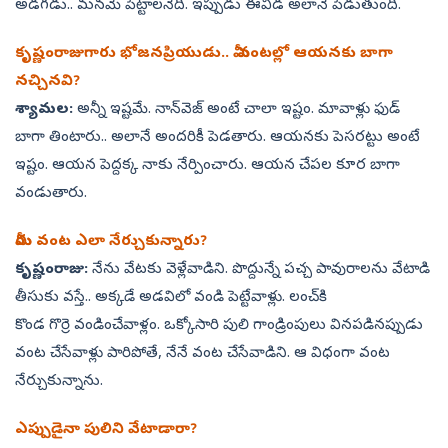
అడగడు.. మనమే పెట్టాలనేది. ఇప్పుడు ఈవిడ అలానే పెడుతుంది.
కృష్ణంరాజుగారు భోజనప్రియుడు.. మీ వంటల్లో ఆయనకు బాగా
నచ్చినవి?
శ్యామల:
అన్నీ ఇష్టమే. నాన్‌వెజ్‌ అంటే చాలా ఇష్టం. మావాళ్లు ఫుడ్‌
బాగా తింటారు.. అలానే అందరికీ పెడతారు. ఆయనకు పెసరట్టు అంటే
ఇష్టం. ఆయన పెద్దక్క నాకు నేర్పించారు. ఆయన చేపల కూర బాగా
వండుతారు.
మీరు వంట ఎలా నేర్చుకున్నారు?
కృష్ణంరాజు:
నేను వేటకు వెళ్లేవాడిని. పొద్దున్నే పచ్చ పావురాలను వేటాడి
తీసుకు వస్తే.. అక్కడే అడవిలో వండి పెట్టేవాళ్లు. లంచ్‌కి
కొండ గొర్రె వండించేవాళ్లం. ఒక్కోసారి పులి గాండ్రింపులు వినపడినప్పుడు
వంట చేసేవాళ్లు పారిపోతే, నేనే వంట చేసేవాడిని. ఆ విధంగా వంట
నేర్చుకున్నాను.
ఎప్పుడైనా పులిని వేటాడారా?