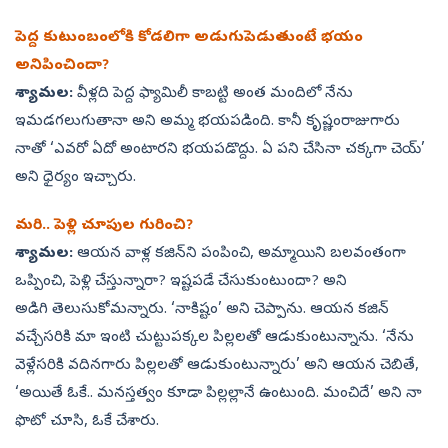
పెద్ద కుటుంబంలోకి కోడలిగా అడుగుపెడుతుంటే భయం
అనిపించిందా?
శ్యామల:
వీళ్లది పెద్ద ఫ్యామిలీ కాబట్టి అంత మందిలో నేను
ఇమడగలుగుతానా అని అమ్మ భయపడింది. కానీ కృష్ణంరాజుగారు
నాతో ‘ఎవరో ఏదో అంటారని భయపడొద్దు. ఏ పని చేసినా చక్కగా చెయ్‌’
అని ధైర్యం ఇచ్చారు.
మరి.. పెళ్లి చూపుల గురించి?
శ్యామల:
ఆయన వాళ్ల కజిన్‌ని పంపించి, అమ్మాయిని బలవంతంగా
ఒప్పించి, పెళ్లి చేస్తున్నారా? ఇష్టపడే చేసుకుంటుందా? అని
అడిగి తెలుసుకోమన్నారు. ‘నాకిష్టం’ అని చెప్పాను. ఆయన కజిన్‌
వచ్చేసరికి మా ఇంటి చుట్టుపక్కల పిల్లలతో ఆడుకుంటున్నాను. ‘నేను
వెళ్లేసరికి వదినగారు పిల్లలతో ఆడుకుంటున్నారు’ అని ఆయన చెబితే,
‘అయితే ఓకే.. మనస్తత్వం కూడా పిల్లల్లానే ఉంటుంది. మంచిదే’ అని నా
ఫొటో చూసి, ఓకే చేశారు.