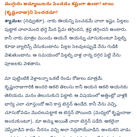
ముగ్గురు అమ్మాయిలను పెంచడం కష్టంగా ఉందా? బాబు
(కృష్ణంరాజు)ని పెంచడమా?
శ్యామల:
(నవ్వుతూ).. నాకు ఈయన్ని పెంచడమే చాలా ఇష్టం. పిల్లలు
పుట్టాక చాలామంది భర్త మీద ప్రేమ తగ్గిందని, శ్రద్ధ తగ్గిందని అంటారు.
కానీ నాకు మాత్రం ముందు ఆయనే. ఆయన్ను చూసుకుంటూ పిల్లల్ని
కూడా బ్యాలెన్స్‌ చేసుకుంటాను. పిల్లల సెలవులప్పుడే నేను గుడికి
వెళుతుంటాను. ఆ సమయంలో పిల్లల్ని వాళ్ల నాన్న దగ్గర పెట్టి నేను
పూజలకు వెళతాను.
మా పుట్టింటికి వెళ్లాలన్నా ఒకటీ రెండు రోజులు మాత్రమే.
కృష్ణంరాజుగారికి అందరి ఆకలి తెలుసు కానీ ఆయన ఆకలి ఆయనకు
తెలియదు. మనం తెలుసుకుని పెట్టాలి. ఆ విషయంలో అత్తింట్లో వాళ్లకి
భార్య ఎలా చూస్తుందో అని కాస్త టెన్షన్‌ ఉండేది. కానీ నేను వచ్చి,
చూసుకోవడం మొదలుపెట్టాక ఆ టెన్షన్‌ పోయింది. (మధ్యలో కృష్ణంరాజు
అందుకుంటూ).. మా అమ్మ అయితే చాలా టెన్షన్‌ పడేది. ఆకలైనా
చెప్పేవాడిని కాదు. నీరసం వచ్చి అలా నిద్రపోయేవాడిని. అందుకని వాడు