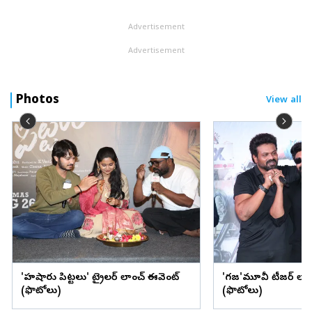
Advertisement
Advertisement
Photos
View all
'హుషారు పిట్టలు' ట్రైలర్ లాంచ్ ఈవెంట్
'గజ'మూవీ టీజర్ లాం
(ఫొటోలు)
(ఫొటోలు)