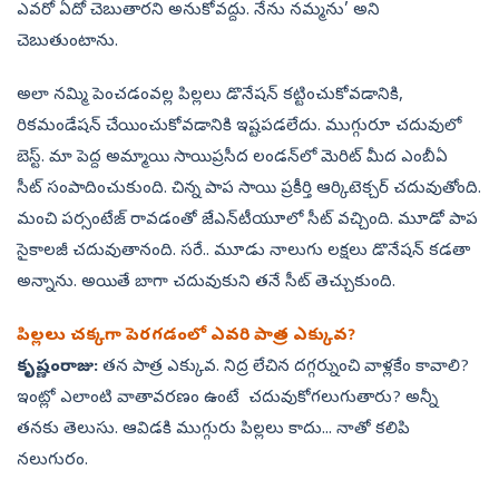
ఎవరో ఏదో చెబుతారని అనుకోవద్దు. నేను నమ్మను’ అని
చెబుతుంటాను.
అలా నమ్మి పెంచడంవల్ల పిల్లలు డొనేషన్‌ కట్టించుకోవడానికి,
రికమండేషన్‌ చేయించుకోవడానికి ఇష్టపడలేదు. ముగ్గురూ చదువులో
బెస్ట్‌. మా పెద్ద అమ్మాయి సాయిప్రసీద లండన్‌లో మెరిట్‌ మీద ఎంబీఏ
సీట్‌ సంపాదించుకుంది. చిన్న పాప సాయి ప్రకీర్తి ఆర్కిటెక్చర్‌ చదువుతోంది.
మంచి పర్సంటేజ్‌ రావడంతో జేఎన్‌టీయూలో సీట్‌ వచ్చింది. మూడో పాప
సైకాలజీ చదువుతానంది. సరే.. మూడు నాలుగు లక్షలు డొనేషన్‌ కడతా
అన్నాను. అయితే బాగా చదువుకుని తనే సీట్‌ తెచ్చుకుంది.
పిల్లలు చక్కగా పెరగడంలో ఎవరి పాత్ర ఎక్కువ?
కృష్ణంరాజు:
తన పాత్ర ఎక్కువ. నిద్ర లేచిన దగ్గర్నుంచి వాళ్లకేం కావాలి?
ఇంట్లో ఎలాంటి వాతావరణం ఉంటే చదువుకోగలుగుతారు? అన్నీ
తనకు తెలుసు. ఆవిడకి ముగ్గురు పిల్లలు కాదు... నాతో కలిపి
నలుగురం.