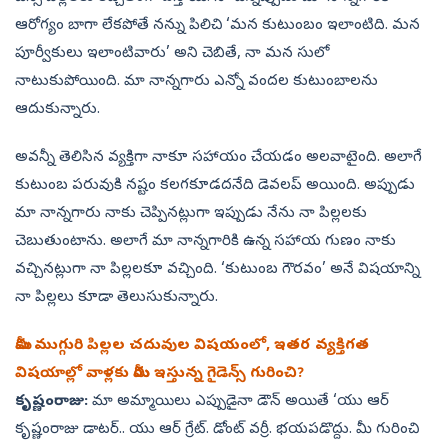
ఆరోగ్యం బాగా లేకపోతే నన్ను పిలిచి ‘మన కుటుంబం ఇలాంటిది. మన
పూర్వీకులు ఇలాంటివారు’ అని చెబితే, నా మన సులో
నాటుకుపోయింది. మా నాన్నగారు ఎన్నో వందల కుటుంబాలను
ఆదుకున్నారు.
అవన్నీ తెలిసిన వ్యక్తిగా నాకూ సహాయం చేయడం అలవాటైంది. అలాగే
కుటుంబ పరువుకి నష్టం కలగకూడదనేది డెవలప్‌ అయింది. అప్పుడు
మా నాన్నగారు నాకు చెప్పినట్లుగా ఇప్పుడు నేను నా పిల్లలకు
చెబుతుంటాను. అలాగే మా నాన్నగారికి ఉన్న సహాయ గుణం నాకు
వచ్చినట్లుగా నా పిల్లలకూ వచ్చింది. ‘కుటుంబ గౌరవం’ అనే విషయాన్ని
నా పిల్లలు కూడా తెలుసుకున్నారు.
మీకు ముగ్గురి పిల్లల చదువుల విషయంలో, ఇతర వ్యక్తిగత
విషయాల్లో వాళ్లకు మీరు ఇస్తున్న గైడెన్స్‌ గురించి?
కృష్ణంరాజు:
మా అమ్మాయిలు ఎప్పుడైనా డౌన్‌ అయితే ‘యు ఆర్‌
కృష్ణంరాజు డాటర్‌.. యు ఆర్‌ గ్రేట్‌. డోంట్‌ వర్రీ. భయపడొద్దు. మీ గురించి