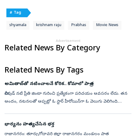
# Tag
shyamala
krishnam raju
Prabhas
Movie News
Advertisement
Related News By Category
Related News By Tags
అమితాబ్‌తో నటించాలనే కోరిక.. కోమాలో పాత్ర
బాలీవుడ్‌ నటి ప్రీతి జింటా గురించి ప్రత్యేకంగా పరిచయం అవసరం లేదు. తన
అందం, నటనలతో అప్పట్లో ఓ స్టార్‌ హీరోయిన్‌గా ఓ వెలుగు వెలిగింది.
అమితాబ్‌ బచ్చన్‌ హోస్ట్‌ చేస్తున్న ‘కౌన్‌ బనేగా కరోడ్‌పతి’ 18వ సీజన...
భార్యను హత్యచేసిన భర్త
రాజానగరం: తూర్పుగో­దా­వరి జిల్లా రాజా­నగరం మండలం పాత