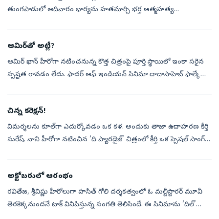
తుంగపాడులో ఆదివారం భార్యను హతమార్చి భర్త ఆత్మహత్య
చేసుకున్నాడు. రాజానగరం సీఐ వీరయ్య­గౌడ్‌ తెలిపిన వివరాల ప్రకారం..
చిన్నతనంలోనే పోలియో ఉన్న కమ్మిడి...
ఆమిర్‌తో అట్లీ?
ఆమిర్‌ ఖాన్‌ హీరోగా నటించనున్న కొత్త చిత్రంపై పూర్తి స్థాయిలో ఇంకా సరైన
స్పష్టత రావడం లేదు. ఫాదర్‌ ఆఫ్‌ ఇండియన్‌ సినిమా దాదాసాహెబ్‌ ఫాల్కే
బయోపిక్, ‘త్రీ ఇడియట్స్‌’ సీక్వెల్, దర్శకుడు లోకేష్‌ కనగరాజ్‌...
చిన్న కరెక్షన్‌!
విమర్శలను కూల్‌గా ఎదుర్కోవడం ఒక కళ. అందుకు తాజా ఉదాహరణ కీర్తి
సురేష్‌. నాని హీరోగా నటించిన ‘ది ప్యారడైజ్‌’ చిత్రంలో కీర్తి ఒక స్పెషల్‌ సాంగ్‌కి
డ్యాన్స్‌ చేశారు. కీర్తి ఈ పాట చేయడాన్ని విమర్శిస్తూ, ఓ ...
అక్టోబరులో ఆరంభం
రవితేజ, శ్రీవిష్ణు హీరోలుగా హసిత్‌ గోలి దర్శకత్వంలో ఓ మల్టీస్టారర్‌ మూవీ
తెరకెక్కనుందనే టాక్‌ వినిపిస్తున్న సంగతి తెలిసిందే. ఈ సినిమాను ‘దిల్‌’
రాజు, శిరీష్‌ నిర్మించనున్నారట. కాగా, ఈ సినిమా రెగ్యులర్...