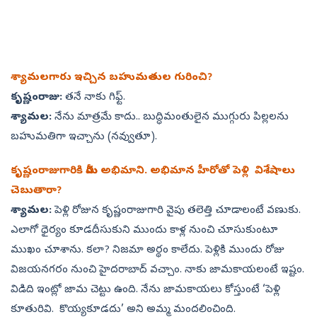
శ్యామలగారు ఇచ్చిన బహుమతుల గురించి?
కృష్ణంరాజు:
తనే నాకు గిఫ్ట్‌.
శ్యామల:
నేను మాత్రమే కాదు.. బుద్ధిమంతులైన ముగ్గురు పిల్లలను
బహుమతిగా ఇచ్చాను (నవ్వుతూ).
కృష్ణంరాజుగారికి మీరు అభిమాని. అభిమాన హీరోతో పెళ్లి విశేషాలు
చెబుతారా?
శ్యామల:
పెళ్లి రోజున కృష్ణంరాజుగారి వైపు తలెత్తి చూడాలంటే వణుకు.
ఎలాగో ధైర్యం కూడదీసుకుని ముందు కాళ్ల నుంచి చూసుకుంటూ
ముఖం చూశాను. కలా? నిజమా అర్థం కాలేదు. పెళ్లికి ముందు రోజు
విజయనగరం నుంచి హైదరాబాద్‌ వచ్చాం. నాకు జామకాయలంటే ఇష్టం.
విడిది ఇంట్లో జామ చెట్టు ఉంది. నేను జామకాయలు కోస్తుంటే ‘పెళ్లి
కూతురివి. కొయ్యకూడదు’ అని అమ్మ మందలించింది.