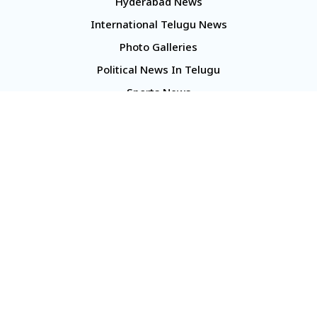
Hyderabad News
International Telugu News
Photo Galleries
Political News In Telugu
Sports News
TS Politics News
Telangana News
Telugu Movie Reviews
Company
About Us
Contact Us
Media Kit