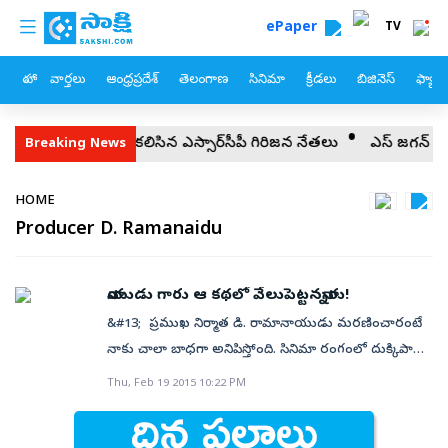
custom menu
Skip to main content
ePaper
TV
హోం
వార్తలు
ఆంధ్రప్రదేశ్
తెలంగాణ
సినిమా
క్రీడలు
బిజినెస్
ఫ్యామ
వైఎస్ జగన్‌ను కలిసిన వైఎస్సార్‌సీపీ గిరిజన నేతలు
వైఎస్‌ జగన్‌ భద్
Breaking News
Breadcrumb
HOME
Producer D. Ramanaidu
నాయుడు గారు ఆ కథలో వేలుపెట్టనన్నారు!
&#13; ప్రముఖ నిర్మాత డి. రామానాయుడు మరణించారంటే
నాకు చాలా బాధగా అనిపిస్తోంది. సినిమా రంగంలో దుక్కిపాటి
మధుసూదనరావు గారి తరువాత మళ్ళీ రామానాయుడు గారికి
Thu, Feb 19 2015 10:22 PM
‘నవలా చిత్రాల నిర్మాత’గా చాలా పేరుండేది. పాఠకాదరణ
పొందిన నవలలను వెండితెరకెక్కించడానికి రామానాయుడు