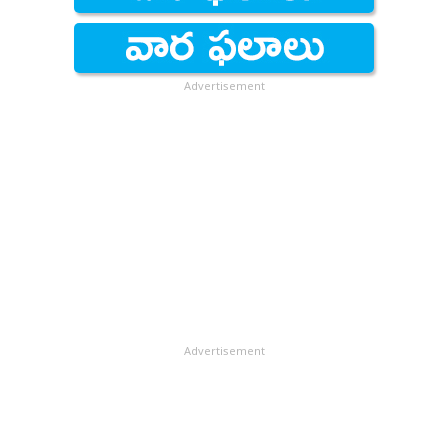
గారు ఎప్పుడూ ముందుండేవారు. అలా నవలల నుంచి
ఆయన సినిమాలుగా తీసినవి చాలానే ఉన్నాయి. అప్పటి
ఆరెకపూడి (కోడూరి) కౌసల్యాదేవి, మాదిరెడ్డి సులోచన మొదలు
ఇప్పటి బలభద్రపాత్రుని రమణి లాంటి ఎంతోమంది రచనలు
Advertisement
ఆయన ద్వారా వెండితెరకెక్కాయి. ఆయన కెరీర్‌ను మలుపు
తిప్పిన ‘ప్రేమనగర్’ లాంటి పెద్ద కమర్షియల్ హిట్ సైతం నవలే
కదా! ఇక, నా నవలల్ని కూడా ఆయన చలనచిత్రాలుగా
నిర్మించారు. అందులో ప్రధానంగా అందరికీ గుర్తుండిపోయేవి -
‘జీవనతరంగాలు’, ‘సెక్రటరీ’, ‘అగ్నిపూలు’.&#13; &#13;
సినిమాకు పనికొచ్చే మంచి కథల కోసం వెతికే స్వభావం వల్ల
నాయుడు గారికి నవలల మీద, నవలా రచయితల మీద చాలా
మర్యాద ఉండేది. నవలలు ఆయన బాగా చదివేవారు. నవలను
సినిమాకు ఎంచుకొనేటప్పుడు ఆ కథల గురించి బాగా
చర్చించేవారు. మరికొంతమందికి కూడా ఆ నవలలు ఇచ్చి,
Advertisement
చదివించేవారు. ఫలానా నవల సినిమాకు ఒదుగుతుందా, లేదా
అని జాగ్రత్తగా జడ్జి చేసేవారు. అన్ని చర్చలు చేసి, సదరు
నవలను సినిమాకు ఎంచుకున్న తరువాత తెరపైన ఆ నవలకు