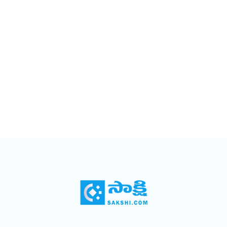
ప్రత్యేకమైన గుర్తింపు మిగిలింది.సంభాషణ: రెంటాల
జయదేవ&#13;