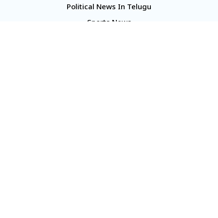
Political News In Telugu
Sports News
TS Politics News
Telangana News
Telugu Movie Reviews
Company
About Us
Contact Us
Media Kit
Terms And Conditions