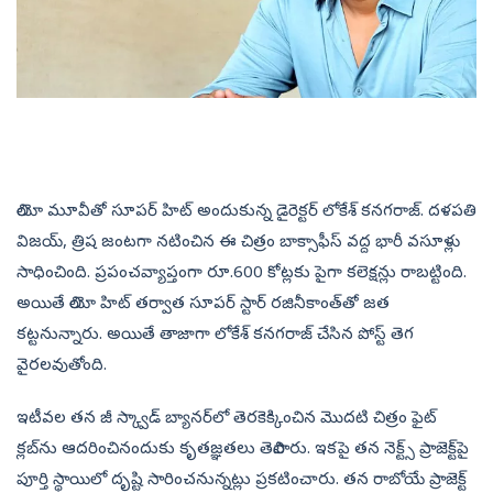
లియో మూవీతో సూపర్‌ హిట్ అందుకున్న డైరెక్టర్ లోకేశ్ కనగరాజ్. దళపతి
విజయ్, త్రిష జంటగా నటించిన ఈ చిత్రం బాక్సాఫీస్ వద్ద భారీ వసూళ్లు
సాధించింది. ప్రపంచవ్యాప్తంగా రూ.600 కోట్లకు పైగా కలెక్షన్లు రాబట్టింది.
అయితే లియో హిట్ తర్వాత సూపర్ స్టార్‌ రజినీకాంత్‌తో జత
కట్టనున్నారు. అయితే తాజాగా లోకేశ్ కనగరాజ్‌ చేసిన పోస్ట్ తెగ
వైరలవుతోంది.
ఇటీవల తన జీ స్క్వాడ్‌ బ్యానర్‌లో తెరకెక్కించిన మొదటి చిత్రం ఫైట్
క్లబ్‌ను ఆదరించినందుకు కృతజ్ఞతలు తెలిపారు. ఇకపై తన నెక్ట్స్‌ ప్రాజెక్ట్‌పై
పూర్తి స్థాయిలో దృష్టి సారించనున్నట్లు ప్రకటించారు. తన రాబోయే ప్రాజెక్ట్