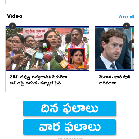
Video
View all
వెకిలి నవ్వు నవ్వడానికి సిగ్గులేదా..
మెటాకు భారీ షాక్.. ర
అనితపై వరుడు కళ్యాణి ఫైర్
జరిమానా..