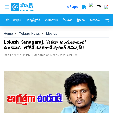
custom menu
Skip to main content
ePaper
TV
హోం
వార్తలు
ఆంధ్రప్రదేశ్
తెలంగాణ
సినిమా
క్రీడలు
బిజినెస్
ఫ్యామ
Breadcrumb
Home
Telugu-News
Movies
Lokesh Kanagaraj: 'ఎక్కడా అందుబాటులో
ఉండను'.. లోకేశ్ కనగరాజ్ షాకింగ్ డెసిషన్!!
Dec 17 2023 1:04 PM
| Updated on
Dec 17 2023 2:21 PM