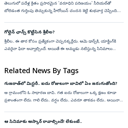
తెలుగులో పదేళ్ల ‍క్రితం ప్రసారమైన 'వరూధిని పరిణయం' సీరియల్‌తో
బోలెడంత గుర్తింపు తెచ్చుకున్న హీరోయిన్ చందన శెట్టి శుభవార్త చెప్పింది.
తనకు గత నెల 26వ తేదీన కూతురు పుట్టిందనే సంగతి దాదాపు పదిరోజుల
తర్వా...
గోల్డెన్‌ ఛాన్స్‌ కొట్టేసిన శ్రీలీల?
శ్రీలీల.. ఈ తార కోసం ప్రత్యేకంగా చెప్పనక్కర్లేదు. ఆమె డాన్స్‌కి, యాక్టింగ్‌కి
ఎవరైనా ఫిదా అవ్వాల్సిందే. అయితే ఈ అమ్మడు నటిస్తున్న సినిమాలు
ఇప్పుడు చర్చకు దారితీస్తున్నాయి. వరుస అవకాశాలు అందుకుంటున్నా....
Related News By Tags
గుజరాత్‌లో మిస్టరీ.. ఐదు రోజులుగా బావిలో ఏం జరుగుతోంది?
ఆ గ్రామంలోని ఓ సాధారణ బావి.. గత ఐదు రోజులుగా ఒక్క క్షణం కూడా
ప్రశాంతంగా లేదు. గాలి లేదు.. వర్షం లేదు.. ఎవరూ తాకడం లేదు.. అయినా
బావిలోని నీరు సముద్రంలా అలలు ఎగురేస్తూనే ఉంది. ఈ వింతను చూసిన
గ్రామస్థులు...
ఆ సినిమాకు ఆస్కార్‌ రావాల్సిందే! లేకుంటే..