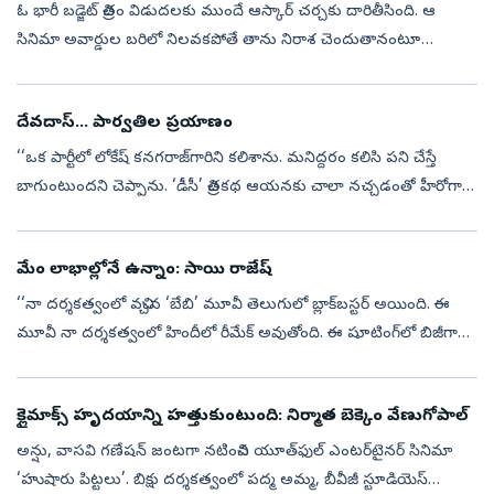
ఓ భారీ బడ్జెట్‌ చిత్రం విడుదలకు ముందే ఆస్కార్‌ చర్చకు దారితీసింది. ఆ
సినిమా అవార్డుల బరిలో నిలవకపోతే తాను నిరాశ చెందుతానంటూ
మహారాష్ట్ర ముఖ్యమంత్రి దేవేంద్ర ఫడ్నవీస్‌ చేసిన వ్యాఖ్యలు ఆసక్తి
రేపుతున్నాయ...
దేవదాస్‌... పార్వతిల ప్రయాణం
‘‘ఒక పార్టీలో లోకేష్‌ కనగరాజ్‌గారిని కలిశాను. మనిద్దరం కలిసి పని చేస్తే
బాగుంటుందని చెప్పాను. ‘డీసీ’ చిత్రకథ ఆయనకు చాలా నచ్చడంతో హీరోగా
నటించేందుకు వెంటనే ఓకే చెప్పారు. భారతీరాజా, సెల్వరాఘవన్, ధనుష్‌....
మేం లాభాల్లోనే ఉన్నాం: సాయి రాజేష్‌
‘‘నా దర్శకత్వంలో వచ్చిన ‘బేబి’ మూవీ తెలుగులో బ్లాక్‌బస్టర్‌ అయింది. ఈ
మూవీ నా దర్శకత్వంలో హిందీలో రీమేక్‌ అవుతోంది. ఈ షూటింగ్‌లో బిజీగా
ఉండటంతో ‘చెన్నై లవ్‌ స్టోరీ’ సినిమాకు నేను దర్శకత్వం వహించాలనుకో...
క్లైమాక్స్‌ హృదయాన్ని హత్తుకుంటుంది: నిర్మాత బెక్కెం వేణుగోపాల్‌
అన్షు, వాసవి గణేషన్‌ జంటగా నటించిన యూత్‌ఫుల్‌ ఎంటర్‌టైనర్‌ సినిమా
‘హుషారు పిట్టలు’. బిక్షు దర్శకత్వంలో పద్మ అమ్మ, బీవీజీ స్టూడియెస్‌