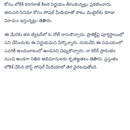
కోసం లోకేశ్ కనగరాజ్ కీలక నిర్ణయం తీసుకున్నట్లు ప్రకటించారు.
తదుపరి సినిమా కోసం సోషల్ మీడియాతో పాటు మొబైల్‌కు కూడా
విరామం ఇస్తున్నట్లు తెలిపారు.
ఈ మేరకు తన ట్విటర్‌లో ఓ నోట్ రాసుకొచ్చారు. ప్రాజెక్ట్‌పై పూర్తిస్థాయిలో
పని చేసేందుకు ఈ నిర్ణయమని పేర్కొన్నారు. దయచేసి ఈ సమయంలో
ఎవరికీ అందుబాటులో ఉండనని చెప్పుకొచ్చారు. నా కెరీర్ ప్రారంభం
నుంచి అండగా నిలిచిన అభిమానులకు కృతజ్ఞతలు తెలిపారు. ప్రస్తుతం
లోకేశ్ చేసిన పోస్ట్ సోషల్ మీడియాలో తెగ వైరలవుతోంది.