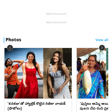
సమర్పణలో రుద్ర క్రాంతి పిక్చర్స్‌పై వెంకట్‌ యాదవ్‌ నిర్మించారు. ఈ చ...
Advertisement
Advertisement
Photos
View all
'కనకరాజు'తో హ్యాట్రిక్ కొట్టిన రితికా నాయక్
‘పుస్తెలు అమ్మి అయి
(ఫొటోలు)
పులస చేప రుచి ప్రత్