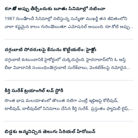
రూ.కోటి అప్పు తీర్చేందుకు బూతు సినిమాల్లో నటించా
1987 నుంచి హిందీ సినిమాల్లో నటిస్తున్న సుస్మితా ముఖర్జీ తన జీవితంలోని
చాలా కష్టమైన కాలం గురించి చెబుతూ ఎమోషనల్ అయింది. రూ.కోటి అప్పు
తీర్చడం కోసం తప్పనిసరి పరిస్థితుల్లో మహిళలని అవమానించే సి-గ్రేడ్ చి...
దగ్గుబాటి సోదరులపై కేసును కొట్టేయలేం: హైకోర్టు
దగ్గుబాటి కుటుంబానికి హైకోర్టులో చుక్కెదురైంది. హైదరాబాద్‌లోని ఓ ఆస్తి
లీజు వివాదానికి సంబంధించి దగ్గుబాటి సురేశ్‌బాబు, వెంకటేశ్‌లపై నమోదైన
క్రిమినల్‌ కేసును కొట్టేసేందుకు హైకోర్టు నిరాకరించింది. ఈ కే...
కీర్తి సురేశ్ ట్రయాంగిల్ లవ్ స్టోరీ
సొంత భాష మలయాళంలో తొలుత నటిగా ఎంట్రీ ఇచ్చి ఆపై కోలీవుడ్‌,
టాలీవుడ్‌, బాలీవుడ్‌‌లో సినిమాలు చేసిన కీర్తి సురేశ్.. ప్రస్తుతం ఫ్యామిలీ లైఫ్,
కెరీర్ పరంగా బిజీగా ఉంది. రీసెంట్ టైంలో నాని 'ప్యారడైజ్'లో ఐటమ...
బిడ్డకు జన్మనిచ్చిన తెలుగు సీరియల్ హీరోయిన్