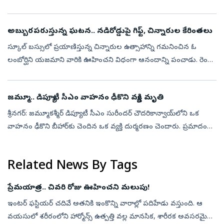
జ్ఞాపకాలు ఒక్కసారిగా కళ్లముందు ప్రత్యక్షమవుతాయి. ఆనందం, ఆశ్చర్యం,
ప్రేమ కలి...
అబ్బురపరుస్తున్న ఘటన.. నడిరోడ్డుపై గిఫ్ట్‌, చిన్నారుల కేరింతలు
స్కూల్ బస్సులో ప్రయాణిస్తున్న చిన్నారుల ఉత్సాహాన్ని గమనించిన ఓ
లంబోర్ఘిని యజమాని వారికి ఊహించని విధంగా ఆనందాన్ని పంచాడు. రెండు
లగ్జరీ కార్లను దగ్గరగా చూసే అవకాశం ఇవ్వడమే కాకుండా, వాటిని
పరిశీలించేలా, ...
జమ్మూ.. డిప్యూటీ సీఎం వాహనం ఢీకొని వ్యక్తి మృతి
శ్రీనగర్‌: జమ్మూకశ్మీర్‌ డిప్యూటీ సీఎం సురీందర్ చౌదరికాన్వాయ్‌లోని ఒక
వాహనం ఢీకొని బీహార్‌కు చెందిన ఒక వ్యక్తి దుర్మరణం చెందారు. ప్రమాదం
జరిగిన వెంటనే వాహన డ్రైవర్, సెక్యూరిటీ సిబ్బంది కిందకు దిగి తీవ...
Related News By Tags
ప్రేమయాత్ర.. చివరి రోజు ఊహించని మలుపు!
ఇంటర్‌ ఫస్టియర్‌ చదివే అతనికి ఇంకొన్ని వారాల్లో పదిహేడు వస్తుంది. ఆ
వయసులో శరీరంలోని హార్మోన్స్‌ ఉత్పత్తి వల్ల మానసిక, శారీరక అవసరమైన