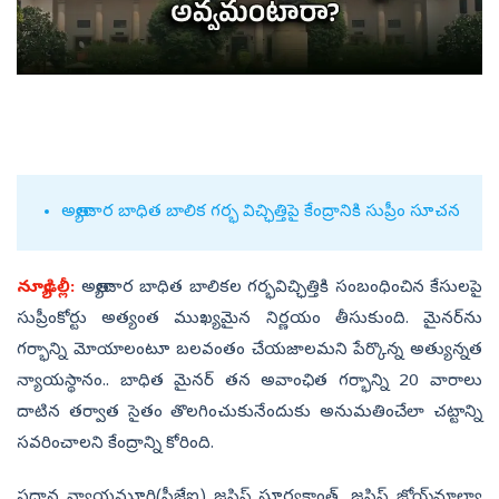
అత్యాచార బాధిత బాలిక గర్భ విచ్ఛిత్తిపై కేంద్రానికి సుప్రీం సూచన
న్యూఢిల్లీ:
అత్యాచార బాధిత బాలికల గర్భవిచ్ఛిత్తికి సంబంధించిన కేసులపై
సుప్రీంకోర్టు అత్యంత ముఖ్యమైన నిర్ణయం తీసుకుంది. మైనర్‌ను
గర్భాన్ని మోయాలంటూ బలవంతం చేయజాలమని పేర్కొన్న అత్యున్నత
న్యాయస్థానం.. బాధిత మైనర్‌ తన అవాంఛిత గర్భాన్ని 20 వారాలు
దాటిన తర్వాత సైతం తొలగించుకునేందుకు అనుమతించేలా చట్టాన్ని
సవరించాలని కేంద్రాన్ని కోరింది.
ప్రధాన న్యాయమూర్తి(సీజేఐ) జస్టిస్‌ సూర్యకాంత్, జస్టిస్‌ జోయ్‌మాల్యా