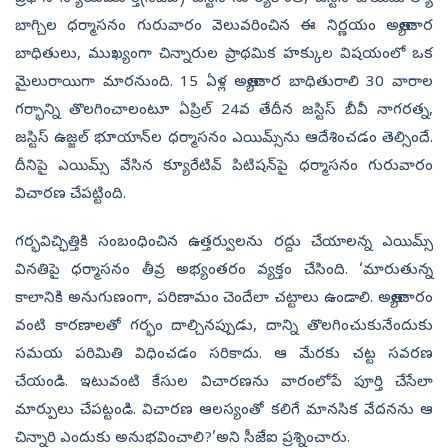
బాగ్చిల ధర్మాసనం గురువారం వెలువరించిన ఈ నిర్ణయం అత్యాచార
బాధితులు, ముఖ్యంగా చిన్నారుల ప్రాథమిక హక్కుల విషయంలో ఒక
మైలురాయిగా మారనుంది. 15 ఏళ్ల అత్యాచార బాధితురాలి 30 వారాల
గర్భాన్ని తొలగించాలంటూ ఏప్రిల్‌ 24వ తేదీన జస్టిస్‌ బీవీ నాగరత్న,
జస్టిస్‌ ఉజ్జల్‌ భూయాన్‌ల ధర్మాసనం ఎయిమ్స్‌ను ఆదేశించడం తెల్సిందే.
దీనిపై ఎయిమ్స్‌ వేసిన క్యూరేటివ్‌ పిటిషన్‌పై ధర్మాసనం గురువారం
విచారణ చేపట్టింది.
గర్భవిచ్ఛిత్తికి సంబంధించిన ఉత్తర్వులను రద్దు చేయాలన్న ఎయిమ్స్‌
వినతిపై ధర్మాసనం తీవ్ర అభ్యంతరం వ్యక్తం చేసింది. ‘మారుతున్న
కాలానికి అనుగుణంగా, పరిణామం చెందేలా చట్టాలు ఉండాలి. అత్యాచారం
వంటి కారణాలతో గర్భం దాల్చినప్పుడు, దాన్ని తొలగించుకునేందుకు
సమయ పరిమితి విధించడం సరికాదు. ఆ మేరకు చట్ట సవరణ
చేయండి. ఇటువంటి కేసుల విచారణను వారంలోపే పూర్తి చేసేలా
మార్పులు చేపట్టండి. విచారణ ఆలస్యంతో కలిగే మానసిక వేదనను ఆ
చిన్నారి ఎందుకు అనుభవించాలి?’అని సీజేఐ ప్రశ్నించారు.