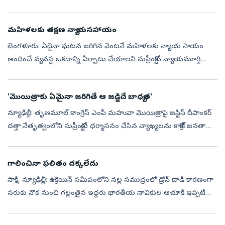
కోరిక పుడుతుంది. ఆ సమయంలో టీనేజర్‌ ప్రేమలో పడతాడు. అతని
ప్రేమయాత్ర...
మహిళలకు తక్షణ న్యాయసహాయం
బెంగళూరు: ఏదైనా ఘటన జరిగిన వెంటనే మహిళలకు న్యాయ సాయం
అందించే వ్యవస్థ ఒకదాన్ని ఏర్పాటు చేయాలని సుప్రీంకోర్టు న్యాయమూర్తి
జస్టిస్‌ బి.వి. నాగరత్న సూచించారు. కర్ణాటక హైకోర్టు అధికార పరిధిని తగ్గించేలా
ఇట...
'మొయిత్రాకు ఏమైనా జ‌రిగితే ఆ జ‌డ్జిదే బాధ్య‌త‌'
న్యూఢిల్లీ: తృణమూల్ కాంగ్రెస్ ఎంపీ మహువా మొయిత్రాపై జస్టిస్ దీపాంకర్
దత్తా నేతృత్వంలోని సుప్రీంకోర్టు ధర్మాసనం చేసిన వ్యాఖ్య‌ల‌ను కాక్రోజ్ జ‌న‌తా
పార్టీ ముఖ్య అధికార ప్ర‌తినిధి సౌర‌వ్ దాస్ త‌ప్పుబ‌ట్ట...
గాలించినా ఫలితం దక్కలేదు
సాక్షి, న్యూఢిల్లీ: ఉక్రెయిన్‌ సమీపంలోని నల్ల సముద్రంలో డ్రోన్‌ దాడి కారణంగా
సరుకు నౌక నుంచి గల్లంతైన ఇద్దరు భారతీయ నావికుల ఆచూకీ ఇప్పటి
వరకు లభించలేదని కేంద్రం సుప్రీంకోర్టుకు స్పష్టం చేసింది. రొమేని...