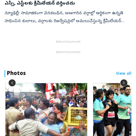
ఎస్సీ, ఎస్టీలకు క్రీమీలేయర్‌ వర్తించదు
న్యూఢిల్లీ: సామాజికంగా వెనకబడిన, అణగారిన వర్గాల్లో ఆర్థికంగా ఉన్నతి
సాధించిన కులాలు, వర్గాలకు రిజర్వేషన్లలో అమలుచేస్తున్న క్రీమీలేయర్‌
విధానం ఎస్సీ, ఎస్టీలకు వర్తించదని సర్వోన్నత న్యాయస్థానంలో కేంద్ర ...
Advertisement
Advertisement
Photos
View all