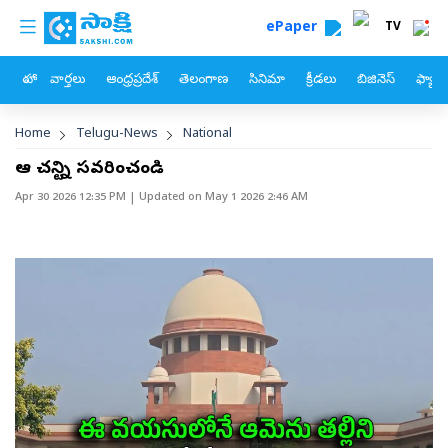
custom menu
Skip to main content
ePaper
TV
హోం
వార్తలు
ఆంధ్రప్రదేశ్
తెలంగాణ
సినిమా
క్రీడలు
బిజినెస్
ఫ్యామ
Breadcrumb
Home
Telugu-News
National
ఆ చట్టాన్ని సవరించండి
Apr 30 2026 12:35 PM
| Updated on
May 1 2026 2:46 AM