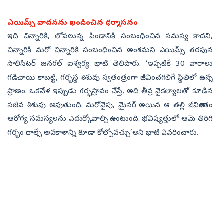
ఎయిమ్స్‌ వాదనను ఖండించిన ధర్మాసనం
ఇది చిన్నారికి, లోపలున్న పిండానికి సంబంధించిన సమస్య కాదని,
చిన్నారికి మరో చిన్నారికి సంబంధించిన అంశమని ఎయిమ్స్‌ తరఫున
సొలిసిటర్‌ జనరల్‌ ఐశ్వర్య భాటి తెలిపారు. ‘ఇప్పటికే 30 వారాలు
గడిచాయి కాబట్టి, గర్భస్థ శిశువు స్వతంత్రంగా జీవించగలిగే స్థితిలో ఉన్న
ప్రాణం. ఒకవేళ ఇప్పుడు గర్భస్రావం చేస్తే, అది తీవ్ర వైకల్యాలతో కూడిన
సజీవ శిశువు అవుతుంది. మరోవైపు, మైనర్‌ అయిన ఆ తల్లి జీవితాంతం
ఆరోగ్య సమస్యలను ఎదుర్కోవాల్సి ఉంటుంది. భవిష్యత్తులో ఆమె తిరిగి
గర్భం దాల్చే అవకాశాన్ని కూడా కోల్పోవచ్చు’అని భాటి వివరించారు.