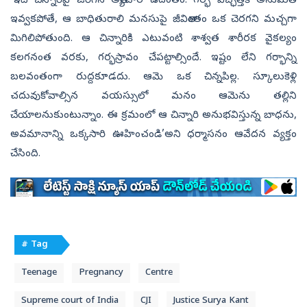
‘ఇది చిన్నారిపై జరిగిన అత్యాచార ఉదంతం. గర్భ విచ్ఛిత్తికి అనుమతి
ఇవ్వకపోతే, ఆ బాధితురాలి మనసుపై జీవితాంతం ఒక చెరగని మచ్చగా
మిగిలిపోతుంది. ఆ చిన్నారికి ఎటువంటి శాశ్వత శారీరక వైకల్యం
కలగనంత వరకు, గర్భస్రావం చేపట్టాల్సిందే. ఇష్టం లేని గర్భాన్ని
బలవంతంగా రుద్దకూడదు. ఆమె ఒక చిన్నపిల్ల. స్కూలుకెళ్లి
చదువుకోవాల్సిన వయస్సులో మనం ఆమెను తల్లిని
చేయాలనుకుంటున్నాం. ఈ క్రమంలో ఆ చిన్నారి అనుభవిస్తున్న బాధను,
అవమానాన్ని ఒక్కసారి ఊహించండి’అని ధర్మాసనం ఆవేదన వ్యక్తం
చేసింది.
# Tag
Teenage
Pregnancy
Centre
Supreme court of India
CJI
Justice Surya Kant