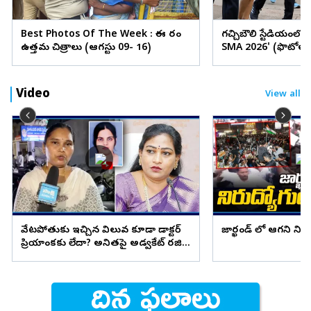
Best Photos Of The Week : ఈ వారం
గచ్చిబౌలి స్టేడియంలో
ఉత్తమ చిత్రాలు (ఆగస్టు 09- 16)
SMA 2026' (ఫొటోలు
Video
View all
వేటపోతుకు ఇచ్చిన విలువ కూడా డాక్టర్
జార్ఖండ్ లో ఆగని ని
ప్రియాంకకు లేదా? అనితపై అడ్వకేట్ రజిని
ఫైర్