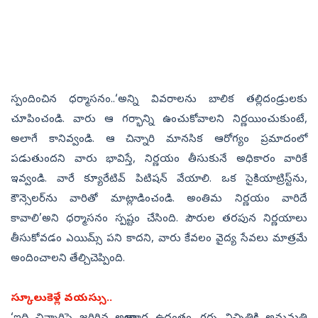
స్పందించిన ధర్మాసనం..‘అన్ని వివరాలను బాలిక తల్లిదండ్రులకు
చూపించండి. వారు ఆ గర్భాన్ని ఉంచుకోవాలని నిర్ణయించుకుంటే,
అలాగే కానివ్వండి. ఆ చిన్నారి మానసిక ఆరోగ్యం ప్రమాదంలో
పడుతుందని వారు భావిస్తే, నిర్ణయం తీసుకునే అధికారం వారికే
ఇవ్వండి. వారే క్యూరేటివ్‌ పిటిషన్‌ వేయాలి. ఒక సైకియాట్రిస్ట్‌ను,
కౌన్సెలర్‌ను వారితో మాట్లాడించండి. అంతిమ నిర్ణయం వారిదే
కావాలి’అని ధర్మాసనం స్పష్టం చేసింది. పౌరుల తరపున నిర్ణయాలు
తీసుకోవడం ఎయిమ్స్‌ పని కాదని, వారు కేవలం వైద్య సేవలు మాత్రమే
అందించాలని తేల్చిచెప్పింది.
స్కూలుకెళ్లే వయస్సు..