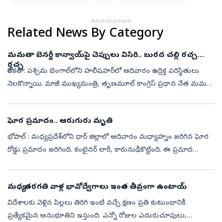
Advertisement
Related News By Category
మమతా బెనర్జీ కాన్వాయ్‌పై చెప్పులు విసిరి.. బురద చల్లి రచ్చ
రచ్చ
కోల్‌కతా: పశ్చిమ బెంగాల్‌లోని హలీషహర్‌లో ఆదివారం ఉద్రిక్త పరిస్థితులు
నెలకొన్నాయి. మాజీ ముఖ్యమంత్రి, తృణమూల్ కాంగ్రెస్‌ ప్రధాన నేత మమతా
బెనర్జీ... మృతి చెందిన పార్టీ కార్యకర్త కుటుంబాన్ని పరామర్శించేం...
ఘోర ‍ప్రమాదం.. ఆరుగురు మృతి
భోపాల్ : మధ్యప్రదేశ్‌లోని ధార్ జిల్లాలో ఆదివారం మధ్యాహ్నం జరిగిన ఘోర
రోడ్డు ప్రమాదం జరిగింది. కంటైనర్ లారీ, కారునుఢీకొట్టింది. ఈ ప్రమాద
ఘటనలో ఆరుగురు ప్రాణాలు కోల్పోయారు. మరొకరికి తీవ్రగాయాలయ్యాయి.
దీ...
మధ్య తరగతి వాళ్ల భావోద్వేగాలు ఇంత తీవ్రంగా ఉంటాయ్‌
విదేశాలకు వెళ్లిన పిల్లలు తిరిగి ఇంటి వచ్చే క్షణం ప్రతి కుటుంబానికీ
ప్రత్యేకమైన అనుభూతిని ఇస్తుంది. ఎన్నో రోజుల ఎదురుచూపులు,