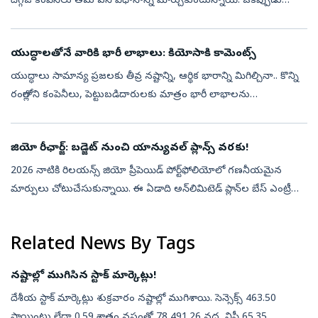
దిగ్గజ కంపెనీలు తమ పని విధానాన్ని మార్చుకుంటున్నాయి. ఒకప్పుడు
ఉద్యోగులకు సహాయపడే టెక్నాలజీగా ఉన్న ఏఐ.. ఇప్పుడు కొన్ని ఉద్యోగాలనే భర...
యుద్ధాలతోనే వారికి భారీ లాభాలు: కియోసాకి కామెంట్స్‌
యుద్ధాలు సామాన్య ప్రజలకు తీవ్ర నష్టాన్ని, ఆర్థిక భారాన్ని మిగిల్చినా.. కొన్ని
రంగాల్లోని కంపెనీలు, పెట్టుబడిదారులకు మాత్రం భారీ లాభాలను
తెచ్చిపెడతాయని ప్రముఖ ఆర్థిక వ్యాఖ్యాత, ‘రిచ్‌ డాడ్‌ పూర్‌ డాడ్‌...
జియో రీఛార్జ్: బడ్జెట్ నుంచి యాన్యువల్ ప్లాన్స్ వరకు!
2026 నాటికి రిలయన్స్ జియో ప్రీపెయిడ్ పోర్ట్‌ఫోలియోలో గణనీయమైన
మార్పులు చోటుచేసుకున్నాయి. ఈ ఏడాది అన్‌లిమిటెడ్ ప్లాన్‌ల బేస్ ఎంట్రీ
పాయింట్ రెండుసార్లు పెరగడంతో పాటు.. వినియోగదారులను
ఆకట్టుకునేందుకు ఓట...
Related News By Tags
నష్టాల్లో ముగిసిన స్టాక్ మార్కెట్లు!
దేశీయ స్టాక్ మార్కెట్లు శుక్రవారం నష్టాల్లో ముగిశాయి. సెన్సెక్స్ 463.50
పాయింట్లు లేదా 0.59 శాతం నష్టంతో 78,491.26 వద్ద, నిఫ్టీ 65.35