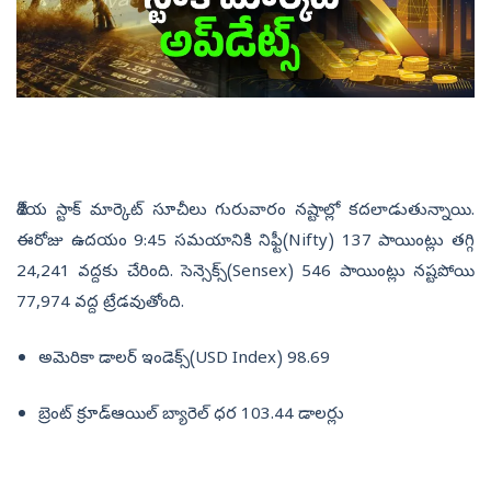
దేశీయ స్టాక్‌ మార్కెట్‌ సూచీలు గురువారం నష్టాల్లో కదలాడుతున్నాయి.
ఈరోజు ఉదయం 9:45 సమయానికి నిఫ్టీ(Nifty) 137 పాయింట్లు తగ్గి
24,241 వద్దకు చేరింది. సెన్సెక్స్‌(Sensex) 546 పాయింట్లు నష్టపోయి
77,974 వద్ద ట్రేడవుతోంది.
అమెరికా డాలర్‌ ఇండెక్స్‌(USD Index) 98.69
బ్రెంట్‌ క్రూడ్‌ఆయిల్‌ బ్యారెల్‌ ధర 103.44 డాలర్లు