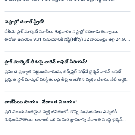
పాయింట్లు లేదా 0.27 శాతం నష్టంతో 24,570.65 వద్ద నిలిచాయి.సఫైర్
ఫుడ...
నష్టాల్లో దలాల్ స్ట్రీట్!
దేశీయ స్టాక్‌ మార్కెట్‌ సూచీలు శుక్రవారం నష్టాల్లో కదలాడుతున్నాయి.
ఈరోజు ఉదయం 9:31 సమయానికి నిఫ్టీ(Nifty) 32 పాయింట్లు తగ్గి 24,602
వద్దకు చేరింది. సెన్సెక్స్‌(Sensex) 266 పాయింట్లు నష్టపోయి 78,684 వద...
స్టాక్ మార్కెట్ తీరుపై వారెన్ బఫెట్ సీరియస్!
ప్రపంచ ప్రఖ్యాత పెట్టుబడిదారుడు, బెర్క్‌షైర్ హాథ్‌వే చైర్మన్ వారెన్ బఫెట్
ప్రస్తుత స్టాక్ మార్కెట్ పరిస్థితులపై తీవ్ర ఆందోళన వ్యక్తం చేశారు. నేటి ఆర్థిక
మార్కెట్ల తీరుపై హెచ్చరికలు జారీ చేశారు. స్వల్ప...
వాజ్‌పేయి సాయం.. వేదాంత విజయం!
ప్రతి విజయవంతమైన వ్యక్తి జీవితంలో.. కొన్ని సంఘటనలు ఎప్పటికీ
గుర్తుండిపోతాయి. అలాంటి ఒక మధుర జ్ఞాపకాన్ని వేదాంత సంస్థ ఛైర్మన్
అనిల్ అగర్వాల్ ఇటీవల తన ఎక్స్ ఖాతాలో షేర్ చేశారు. తన వ్యాపార