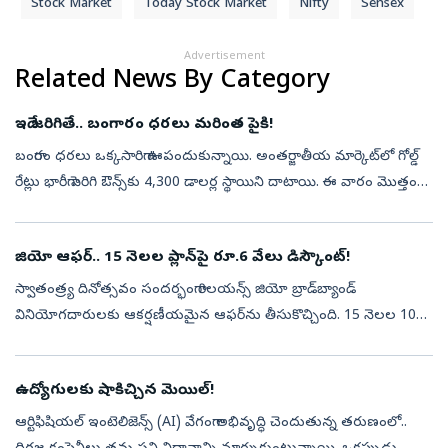
Stock Market
Today Stock Market
Nifty
Sensex
Advertisement
Related News By Category
ఇదే జరిగితే.. బంగారం ధరలు మరింత పైకి!
బంగారం ధరలు ఒక్కసారిగా ఊపందుకున్నాయి. అంతర్జాతీయ మార్కెట్‌లో గోల్డ్
రేట్లు భారీగా పెరిగి ఔన్స్‌కు 4,300 డాలర్ల స్థాయిని దాటాయి. ఈ వారం మొత్తం
చూస్తే.. బంగారం ధరలు 6 శాతానికి పైగా పెరిగాయి. ఈ ఏడాది జనవ...
జియో ఆఫర్‌.. 15 నెలల ప్లాన్‌పై రూ.6 వేలు డిస్కౌంట్‌!
స్వాతంత్ర్య దినోత్సవం సందర్భంగా రిలయన్స్ జియో బ్రాడ్‌బ్యాండ్
వినియోగదారులకు ఆకర్షణీయమైన ఆఫర్‌ను తీసుకొచ్చింది. 15 నెలల 100
Mbps బ్రాడ్‌బ్యాండ్ ప్లాన్‌ను రూ.10,000కే అందిస్తోంది. సాధారణంగా దాదాపు
రూ.1...
ఉద్యోగులకు షాకిచ్చిన మెయిల్!
ఆర్టిఫిషియల్ ఇంటెలిజెన్స్ (AI) వేగంగా అభివృద్ధి చెందుతున్న తరుణంలో..