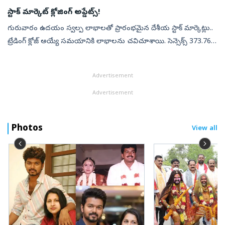
జీవితంలో అత్యం...
స్టాక్ మార్కెట్ క్లోజింగ్ అప్డేట్స్!
గురువారం ఉదయం స్వల్ప లాభాలతో ప్రారంభమైన దేశీయ స్టాక్ మార్కెట్లు..
ట్రేడింగ్ క్లోజ్ అయ్యే సమయానికి లాభాలను చవిచూశాయి. సెన్సెక్స్ 373.76
పాయింట్లు లేదా 0.48 శాతం లాభంతో 78,954.76 వద్ద, నిఫ్టీ 11.35 పాయి...
Advertisement
Advertisement
Photos
View all