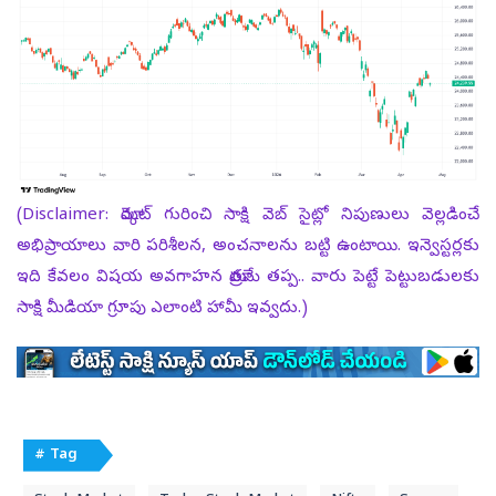
(Disclaimer: మార్కెట్ గురించి సాక్షి వెబ్ సైట్లో నిపుణులు వెల్లడించే
అభిప్రాయాలు వారి పరిశీలన, అంచనాలను బట్టి ఉంటాయి. ఇన్వెస్టర్లకు
ఇది కేవలం విషయ అవగాహన మాత్రమే తప్ప.. వారు పెట్టే పెట్టుబడులకు
సాక్షి మీడియా గ్రూపు ఎలాంటి హామీ ఇవ్వదు.)
# Tag