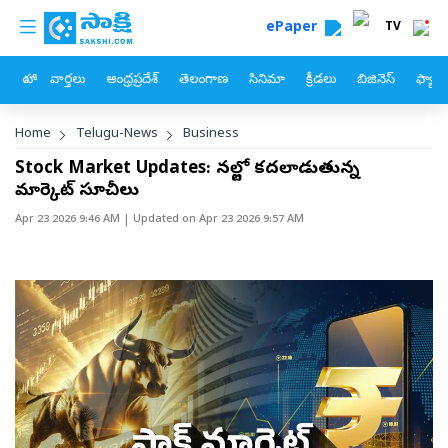
custom menu
Skip to main content
ePaper
TV
హోం
వార్తలు
ఆంధ్రప్రదేశ్
తెలంగాణ
సినిమా
క్రీడలు
బిజినెస్
ఫ్యామ
Breadcrumb
Home
Telugu-News
Business
Stock Market Updates: నష్టాల్లో కదలాడుతున్న
మార్కెట్‌ సూచీలు
Apr 23 2026 9:46 AM
| Updated on
Apr 23 2026 9:57 AM