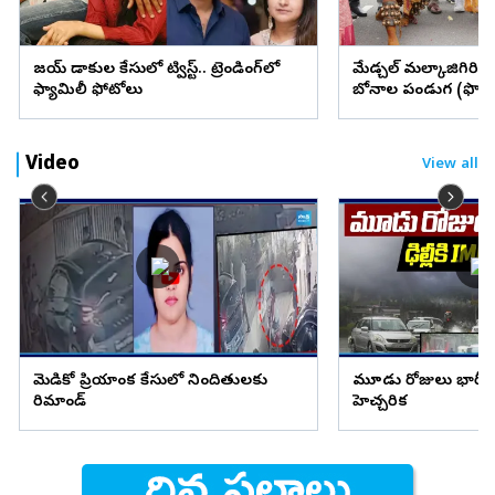
విజయ్ విడాకుల కేసులో ట్విస్ట్.. ట్రెండింగ్‌లో
మేడ్చల్ మల్కాజిగిరి జిల్
ఫ్యామిలీ ఫోటోలు
బోనాల పండుగ (ఫొటో
Video
View all
మెడికో ప్రియాంక కేసులో నిందితులకు
మూడు రోజులు భారీ వ
రిమాండ్
హెచ్చరిక