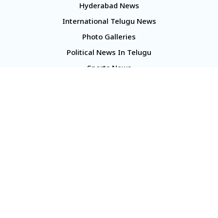
Hyderabad News
International Telugu News
Photo Galleries
Political News In Telugu
Sports News
TS Politics News
Telangana News
Telugu Movie Reviews
Company
About Us
Contact Us
Media Kit